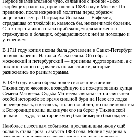
Первое знаменательное чудо, связанное с иконой «Всех
скорбящих радость», произошло в 1688 году в Москве. По
преданию, после искренней молитвы перед образом
исцелилась сестра Патриарха Иоакима — Евфимия,
страдавшая от тяжёлой и, казалось бы, неизлечимой болезни.
С тех пор эта икона стала прибежищем для множества
страждущих и болящих, обращающихся к ней за помощью и
утешением.
В 1711 году копия иконы была доставлена в Санкт-Петербург
по воле царевны Натальи Алексеевны. Оба образа —
московский и петербургский — признаны чудотворными, а с
них постоянно создавались новые списки, которые
разносились по разным храмам.
В 1870 году икона обрела новое святое пристанище —
Тихвинскую часовню, возведённую на пожертвования купца
Семёна Матвеева. Судьба Матвеева связана с этой святыней
особой историей: во время сильной бури на Неве его лодка
перевернулась, и казалось, что он погибнет, но после молитвы
к Богородице волны выкинули его на берег у Тихвинской
церкви — чудо, за которое купец был безмерно благодарен.
Наиболее известным событием, прославившим икону ещё
больше, стала гроза 5 августа 1888 года. Молния ударила в
часовню, и в пожаре сгорело здание, но икона осталась