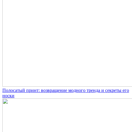
Полосатый принт: возвращение модного тренда и секреты его
носки