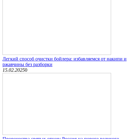
Легкий способ очистки бойлера: избавляемся от накипи и
ржавчины без разборки
15.02.2025
0
Пророчества святых отцов: Россия на пороге великого