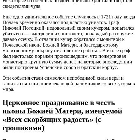
Некоторые из пленных позднее приняли христианство, став
свидетелями чуда.
Еще одно удивительное событие случилось в 1721 году, когда
Почаев временно оказался под властью униатов. Граф
Николай Потоцкий, недовольный своим кучером, попытался
убить его — выстрелил из пистолета, но каждый раз оружие
давало осечку. В отчаянии кучер обратился с молитвой к
Почаевской иконе Божией Матери, и благодаря этому
молитвенному покрову пистолет не сработал. В итоге граф
был настолько поражён произошедшим, что пожертвовал
монастырю крупную сумму денег, на которые впоследствии
были построены Успенский собор и братский корпус.
Эти события стали символом непобедимой силы веры и
защиты святыни, привлекающей паломников со всех уголков
мира.
Церковное празднование в честь
иконы Божией Матери, именуемой
«Всех скорбящих радость» (с
грошиками)