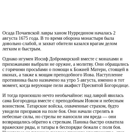
Осада Почаевской лавры ханом Нурредином началась 2
августа 1675 года. В то время оборона монастыря была
довольно слабой, и захват обители казался врагам делом
легким и быстрым.
Однако игумен Иосиф Добромирский вместе с монахами и
прихожанами выбрали не оружие, а молитву. Они обращались
с горячими просьбами о помощи к Божией Матери, стоящей в
иконах, а также к мощам преподобного Иова. Наступление
противника было назначено на утро 5 августа, именно в тот
момент, когда верующие пели акафист Пресвятой Богородице.
И тогда произошло нечто необычайное: над лаврой явилась
сама Богородица вместе с преподобным Иовом и небесным
воинством. Татарские войска, охваченные страхом, будто
увидели призраков на поле боя. Они начали стрелять в
небесные силы, но стрелы не наносили им вреда — они
возвращались обратно к стрелкам. Паника быстро охватила
вражеские ряды, и татары в беспорядке бежали с поля боя.