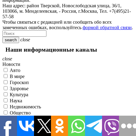
информации.
Наш адрес:
район Тверской, Новослободская улица, 36/1
,
103066, м. Менделеевская,
-
Россия, г.Москва,
Тел.
+7(495)21-
57-58
Чтобы связаться с редакцией или сообщить обо всех
замеченных ошибках, воспользуйтесь
формой обратной связи
.
close
search
Наши информационные каналы
close
Новости
Авто
В мире
Гороскоп
Здоровье
Культура
Наука
Недвижимость
Общество
Политика
Происшествия
Разное