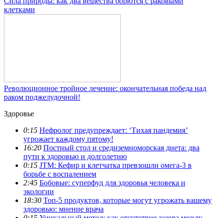
Сила природы: как два вещества борются с раковыми
клетками
Революционное тройное лечение: окончательная победа над
раком поджелудочной!
Здоровье
0:15
Нефролог предупреждает: ‘Тихая пандемия’
угрожает каждому пятому!
16:20
Постный стол и средиземноморская диета: два
пути к здоровью и долголетию
0:15
JTM: Кефир и клетчатка превзошли омега-3 в
борьбе с воспалением
2:45
Бобовые: суперфуд для здоровья человека и
экологии
18:30
Топ-5 продуктов, которые могут угрожать вашему
здоровью: мнение врача
0:15
Уникальный метод: как отсутствие зазора между