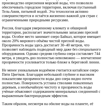
производство опреснения морской воды, что позволило
обеспечивать городские территории, включая пустынный
Тель-Авив, питьевой водой. Эта технология активно
совершенствуется и остаётся жизненно важной для стран с
ограниченными природными ресурсами.
Россия, благодаря умеренному климату и обширной
территории, располагает значительными запасами пресной
воды. Особое место занимает озеро Байкал, которое вмещает
около 20% мирового объёма чистой пресной воды.
Прозрачность воды здесь достигает 30–40 метров, что
позволяет наблюдать подводный мир даже без специального
оборудования. Однако средняя глубина озера составляет 744
метра, и увидеть дно полностью невозможно — впечатление
прозрачности усиливается только ближе к береговой линии.
Не менее уникальным водоёмом считается китайское озеро
Пяти Цветков. Благодаря небольшой глубине и высоким
показателям прозрачности воды дно озера видно почти
полностью. Поверхность устлана стволами поваленных
деревьев, а необычайную чистоту и прозрачность воды
учёные объясняют содержанием минеральных соединений с
выраженным бактерицидным эффектом.
Таким образом, несмотря на обилие воды на планете, её