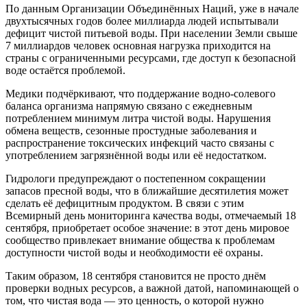
По данным Организации Объединённых Наций, уже в начале
двухтысячных годов более миллиарда людей испытывали
дефицит чистой питьевой воды. При населении Земли свыше
7 миллиардов человек основная нагрузка приходится на
страны с ограниченными ресурсами, где доступ к безопасной
воде остаётся проблемой.
Медики подчёркивают, что поддержание водно-солевого
баланса организма напрямую связано с ежедневным
потреблением минимум литра чистой воды. Нарушения
обмена веществ, сезонные простудные заболевания и
распространение токсических инфекций часто связаны с
употреблением загрязнённой воды или её недостатком.
Гидрологи предупреждают о постепенном сокращении
запасов пресной воды, что в ближайшие десятилетия может
сделать её дефицитным продуктом. В связи с этим
Всемирный день мониторинга качества воды, отмечаемый 18
сентября, приобретает особое значение: в этот день мировое
сообщество привлекает внимание общества к проблемам
доступности чистой воды и необходимости её охраны.
Таким образом, 18 сентября становится не просто днём
проверки водных ресурсов, а важной датой, напоминающей о
том, что чистая вода — это ценность, о которой нужно