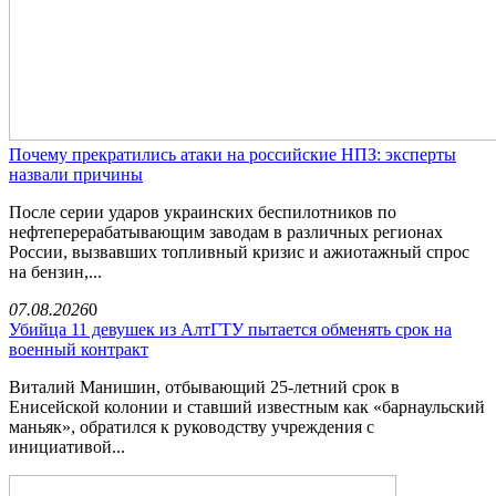
Почему прекратились атаки на российские НПЗ: эксперты
назвали причины
После серии ударов украинских беспилотников по
нефтеперерабатывающим заводам в различных регионах
России, вызвавших топливный кризис и ажиотажный спрос
на бензин,...
07.08.2026
0
Убийца 11 девушек из АлтГТУ пытается обменять срок на
военный контракт
Виталий Манишин, отбывающий 25-летний срок в
Енисейской колонии и ставший известным как «барнаульский
маньяк», обратился к руководству учреждения с
инициативой...