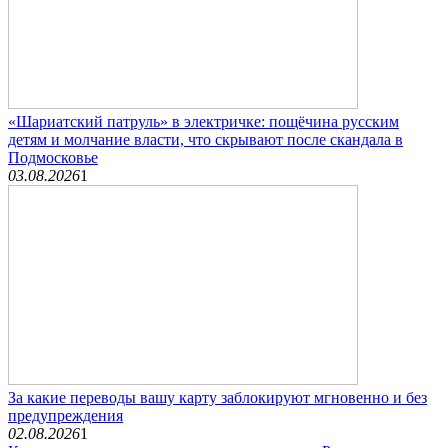
«Шариатский патруль» в электричке: пощёчина русским
детям и молчание власти, что скрывают после скандала в
Подмосковье
03.08.2026
1
За какие переводы вашу карту заблокируют мгновенно и без
предупреждения
02.08.2026
1