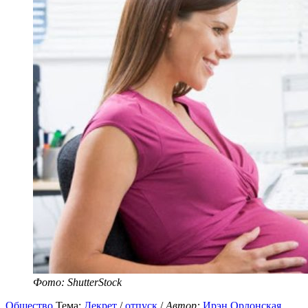
Фото: ShutterStock
Общество
Тема:
Декрет
/
отпуск
/
Автор:
Ирэн Орлонская