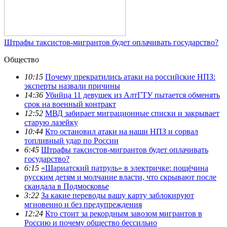
Штрафы таксистов-мигрантов будет оплачивать государство?
Общество
10:15
Почему прекратились атаки на российские НПЗ:
эксперты назвали причины
14:36
Убийца 11 девушек из АлтГТУ пытается обменять
срок на военный контракт
12:52
МВД забирает миграционные списки и закрывает
старую лазейку
10:44
Кто остановил атаки на наши НПЗ и сорвал
топливный удар по России
6:45
Штрафы таксистов-мигрантов будет оплачивать
государство?
6:15
«Шариатский патруль» в электричке: пощёчина
русским детям и молчание власти, что скрывают после
скандала в Подмосковье
3:22
За какие переводы вашу карту заблокируют
мгновенно и без предупреждения
12:24
Кто стоит за рекордным завозом мигрантов в
Россию и почему общество бессильно