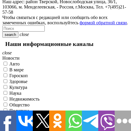
Наш адрес:
район Тверской, Новослободская улица, 36/1
,
103066, м. Менделеевская,
-
Россия, г.Москва,
Тел.
+7(495)21-
57-58
Чтобы связаться с редакцией или сообщить обо всех
замеченных ошибках, воспользуйтесь
формой обратной связи
.
close
search
Наши информационные каналы
close
Новости
Авто
В мире
Гороскоп
Здоровье
Культура
Наука
Недвижимость
Общество
Политика
Происшествия
Разное
Спорт