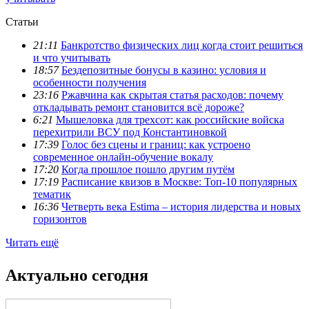
Статьи
21:11
Банкротство физических лиц когда стоит решиться
и что учитывать
18:57
Бездепозитные бонусы в казино: условия и
особенности получения
23:16
Ржавчина как скрытая статья расходов: почему
откладывать ремонт становится всё дороже?
6:21
Мышеловка для трехсот: как российские войска
перехитрили ВСУ под Константиновкой
17:39
Голос без сцены и границ: как устроено
современное онлайн-обучение вокалу
17:20
Когда прошлое пошло другим путём
17:19
Расписание квизов в Москве: Топ-10 популярных
тематик
16:36
Четверть века Estima – история лидерства и новых
горизонтов
Читать ещё
Актуально сегодня