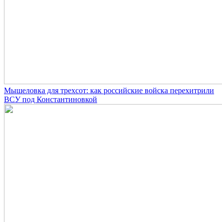
Мышеловка для трехсот: как российские войска перехитрили
ВСУ под Константиновкой