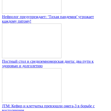
Нефролог предупреждает: ‘Тихая пандемия’ угрожает
каждому пятому!
Постный стол и средиземноморская диета: два пути к
здоровью и долголетию
JTM: Кефир и клетчатка превзошли омега-3 в борьбе с
воспалением