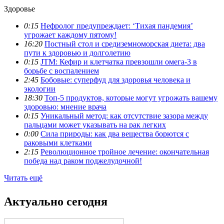
Здоровье
0:15
Нефролог предупреждает: ‘Тихая пандемия’
угрожает каждому пятому!
16:20
Постный стол и средиземноморская диета: два
пути к здоровью и долголетию
0:15
JTM: Кефир и клетчатка превзошли омега-3 в
борьбе с воспалением
2:45
Бобовые: суперфуд для здоровья человека и
экологии
18:30
Топ-5 продуктов, которые могут угрожать вашему
здоровью: мнение врача
0:15
Уникальный метод: как отсутствие зазора между
пальцами может указывать на рак легких
0:00
Сила природы: как два вещества борются с
раковыми клетками
2:15
Революционное тройное лечение: окончательная
победа над раком поджелудочной!
Читать ещё
Актуально сегодня