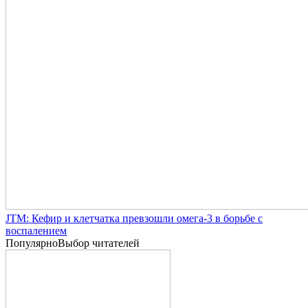
JTM: Кефир и клетчатка превзошли омега-3 в борьбе с
воспалением
Популярно
Выбор читателей