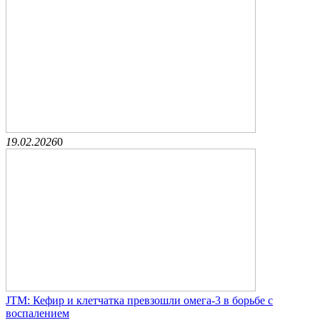
19.02.2026
0
JTM: Кефир и клетчатка превзошли омега-3 в борьбе с
воспалением