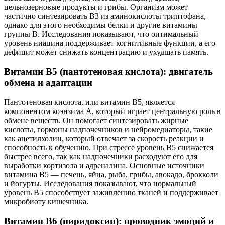
цельнозерновые продукты и грибы. Организм может
частично синтезировать B3 из аминокислоты триптофана,
однако для этого необходимы белки и другие витамины
группы B. Исследования показывают, что оптимальный
уровень ниацина поддерживает когнитивные функции, а его
дефицит может снижать концентрацию и ухудшать память.
Витамин B5 (пантотеновая кислота): двигатель
обмена и адаптации
Пантотеновая кислота, или витамин B5, является
компонентом коэнзима A, который играет центральную роль в
обмене веществ. Он помогает синтезировать жирные
кислоты, гормоны надпочечников и нейромедиаторы, такие
как ацетилхолин, который отвечает за скорость реакции и
способность к обучению. При стрессе уровень B5 снижается
быстрее всего, так как надпочечники расходуют его для
выработки кортизола и адреналина. Основные источники
витамина B5 — печень, яйца, рыба, грибы, авокадо, брокколи
и йогурты. Исследования показывают, что нормальный
уровень B5 способствует заживлению тканей и поддерживает
микробиоту кишечника.
Витамин B6 (пиридоксин): проводник эмоций и