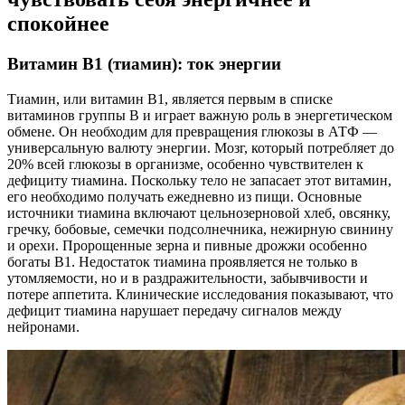
спокойнее
Витамин B1 (тиамин): ток энергии
Тиамин, или витамин B1, является первым в списке
витаминов группы B и играет важную роль в энергетическом
обмене. Он необходим для превращения глюкозы в АТФ —
универсальную валюту энергии. Мозг, который потребляет до
20% всей глюкозы в организме, особенно чувствителен к
дефициту тиамина. Поскольку тело не запасает этот витамин,
его необходимо получать ежедневно из пищи. Основные
источники тиамина включают цельнозерновой хлеб, овсянку,
гречку, бобовые, семечки подсолнечника, нежирную свинину
и орехи. Пророщенные зерна и пивные дрожжи особенно
богаты B1. Недостаток тиамина проявляется не только в
утомляемости, но и в раздражительности, забывчивости и
потере аппетита. Клинические исследования показывают, что
дефицит тиамина нарушает передачу сигналов между
нейронами.