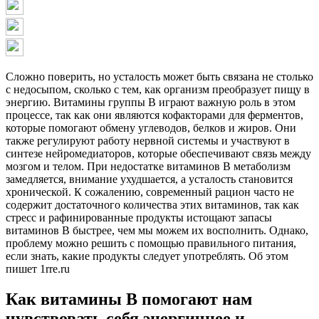
Сложно поверить, но усталость может быть связана не столько
с недосыпом, сколько с тем, как организм преобразует пищу в
энергию. Витамины группы B играют важную роль в этом
процессе, так как они являются кофакторами для ферментов,
которые помогают обмену углеводов, белков и жиров. Они
также регулируют работу нервной системы и участвуют в
синтезе нейромедиаторов, которые обеспечивают связь между
мозгом и телом. При недостатке витаминов B метаболизм
замедляется, внимание ухудшается, а усталость становится
хронической. К сожалению, современный рацион часто не
содержит достаточного количества этих витаминов, так как
стресс и рафинированные продукты истощают запасы
витаминов B быстрее, чем мы можем их восполнить. Однако,
проблему можно решить с помощью правильного питания,
если знать, какие продукты следует употреблять. Об этом
пишет 1rre.ru
Как витамины B помогают нам
чувствовать себя энергичнее и