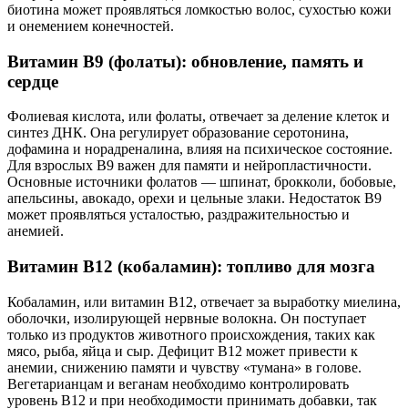
биотина может проявляться ломкостью волос, сухостью кожи
и онемением конечностей.
Витамин B9 (фолаты): обновление, память и
сердце
Фолиевая кислота, или фолаты, отвечает за деление клеток и
синтез ДНК. Она регулирует образование серотонина,
дофамина и норадреналина, влияя на психическое состояние.
Для взрослых B9 важен для памяти и нейропластичности.
Основные источники фолатов — шпинат, брокколи, бобовые,
апельсины, авокадо, орехи и цельные злаки. Недостаток B9
может проявляться усталостью, раздражительностью и
анемией.
Витамин B12 (кобаламин): топливо для мозга
Кобаламин, или витамин B12, отвечает за выработку миелина,
оболочки, изолирующей нервные волокна. Он поступает
только из продуктов животного происхождения, таких как
мясо, рыба, яйца и сыр. Дефицит B12 может привести к
анемии, снижению памяти и чувству «тумана» в голове.
Вегетарианцам и веганам необходимо контролировать
уровень B12 и при необходимости принимать добавки, так