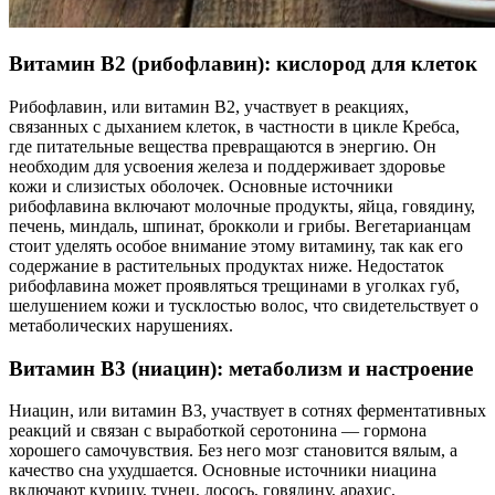
Витамин B2 (рибофлавин): кислород для клеток
Рибофлавин, или витамин B2, участвует в реакциях,
связанных с дыханием клеток, в частности в цикле Кребса,
где питательные вещества превращаются в энергию. Он
необходим для усвоения железа и поддерживает здоровье
кожи и слизистых оболочек. Основные источники
рибофлавина включают молочные продукты, яйца, говядину,
печень, миндаль, шпинат, брокколи и грибы. Вегетарианцам
стоит уделять особое внимание этому витамину, так как его
содержание в растительных продуктах ниже. Недостаток
рибофлавина может проявляться трещинами в уголках губ,
шелушением кожи и тусклостью волос, что свидетельствует о
метаболических нарушениях.
Витамин B3 (ниацин): метаболизм и настроение
Ниацин, или витамин B3, участвует в сотнях ферментативных
реакций и связан с выработкой серотонина — гормона
хорошего самочувствия. Без него мозг становится вялым, а
качество сна ухудшается. Основные источники ниацина
включают курицу, тунец, лосось, говядину, арахис,