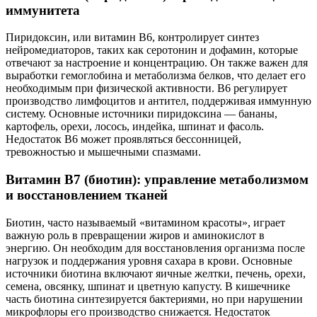
иммунитета
Пиридоксин, или витамин B6, контролирует синтез
нейромедиаторов, таких как серотонин и дофамин, которые
отвечают за настроение и концентрацию. Он также важен для
выработки гемоглобина и метаболизма белков, что делает его
необходимым при физической активности. B6 регулирует
производство лимфоцитов и антител, поддерживая иммунную
систему. Основные источники пиридоксина — бананы,
картофель, орехи, лосось, индейка, шпинат и фасоль.
Недостаток B6 может проявляться бессонницей,
тревожностью и мышечными спазмами.
Витамин B7 (биотин): управление метаболизмом
и восстановлением тканей
Биотин, часто называемый «витамином красоты», играет
важную роль в превращении жиров и аминокислот в
энергию. Он необходим для восстановления организма после
нагрузок и поддержания уровня сахара в крови. Основные
источники биотина включают яичные желтки, печень, орехи,
семена, овсянку, шпинат и цветную капусту. В кишечнике
часть биотина синтезируется бактериями, но при нарушении
микрофлоры его производство снижается. Недостаток