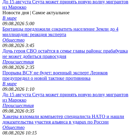
До 15 августа Сеута может принять новую волну мигрантов
из Марокко
Новости дня
| Самое актуальное
В мире
09.08.2026 5:00
Британцы предложили сократить население Земли до 4
миллиардов: реакция эксперта
Общество
09.08.2026 3:45
Дочь героя СВО остаётся в семье главы района: прабабушка
не может добиться правосудия
Происшествия
09.08.2026 2:35
Прорыва ВСУ не будет: военный эксперт Леонков
предупредил о новой тактике противника
В мире
09.08.2026 1:10
До 15 августа Сеута может принять новую волну мигрантов
из Марокко
Происшествия
09.08.2026 0:35
Хакеры взломали компьютер специалиста НАТО и нашли
доказательства участия альянса в ударах по России
Общество
08.08.2026 10:15