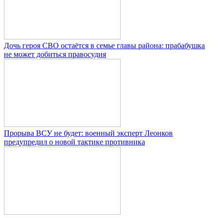
Дочь героя СВО остаётся в семье главы района: прабабушка
не может добиться правосудия
Прорыва ВСУ не будет: военный эксперт Леонков
предупредил о новой тактике противника