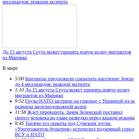
миллиардов: реакция эксперта
До 15 августа Сеута может принять новую волну мигрантов
из Марокко
В мире
5:00
Британцы предложили сократить население Земли
до 4 миллиардов: реакция эксперта
1:10
До 15 августа Сеута может принять новую волну
мигрантов из Марокко
9:52
Грузы НАТО застряли на границе с Украиной из-за
разницы железнодорожной колеи
11:58
Ждет переворота. Зачем Зеленский поставил
своего человека во главе разведки перед крахом режима
8:45
Тысячи тел скрыты под Сумским лугом.
«Уничтожитель бункеров» испепелил подземный город
ВСУ и НАТО