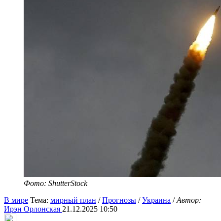
Фото: ShutterStock
В мире
Тема:
мирный план
/
Прогнозы
/
Украина
/
Автор:
Ирэн Орлонская
21.12.2025 10:50