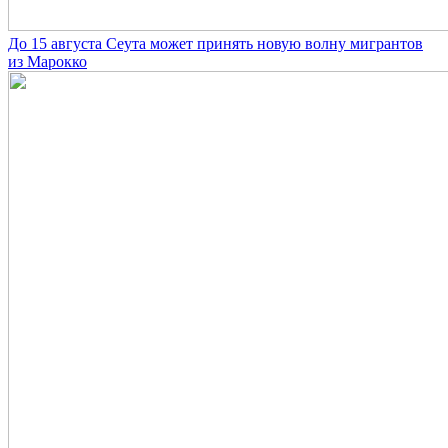
До 15 августа Сеута может принять новую волну мигрантов
из Марокко