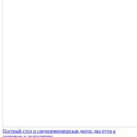
Постный стол и средиземноморская диета: два пути к
здоровью и долголетию