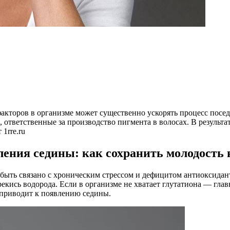
факторов в организме может существенно ускорять процесс посе
ответственные за производство пигмента в волосах. В результат
1rre.ru
ения седины: как сохранить молодость 
ыть связано с хроническим стрессом и дефицитом антиоксиданто
екись водорода. Если в организме не хватает глутатиона — глав
 приводит к появлению седины.