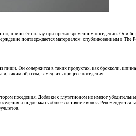
ятно, принесёт пользу при преждевременном поседении. Они бо
рждение подтверждается материалом, опубликованным в The Pos
пищи. Он содержится в таких продуктах, как брокколи, шпинат,
 и, таким образом, замедлить процесс поседения.
актором поседения. Добавки с глутатионом не имеют убедительны
оседения и поддержать общее состояние волос. Рекомендуется та
ультатов.