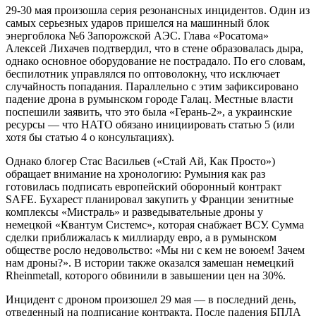
29-30 мая произошла серия резонансных инцидентов. Один из
самых серьезных ударов пришелся на машинный блок
энергоблока №6 Запорожской АЭС. Глава «Росатома»
Алексей Лихачев подтвердил, что в стене образовалась дыра,
однако основное оборудование не пострадало. По его словам,
беспилотник управлялся по оптоволокну, что исключает
случайность попадания. Параллельно с этим зафиксировано
падение дрона в румынском городе Галац. Местные власти
поспешили заявить, что это была «Герань-2», а украинские
ресурсы — что НАТО обязано инициировать статью 5 (или
хотя бы статью 4 о консультациях).
Однако блогер Стас Васильев («Стай Ай, Как Просто»)
обращает внимание на хронологию: Румыния как раз
готовилась подписать европейский оборонный контракт
SAFE. Бухарест планировал закупить у Франции зенитные
комплексы «Мистраль» и разведывательные дроны у
немецкой «Квантум Системс», которая снабжает ВСУ. Сумма
сделки приближалась к миллиарду евро, а в румынском
обществе росло недовольство: «Мы ни с кем не воюем! Зачем
нам дроны?». В истории также оказался замешан немецкий
Rheinmetall, которого обвинили в завышении цен на 30%.
Инцидент с дроном произошел 29 мая — в последний день,
отведенный на подписание контракта. После падения БПЛА