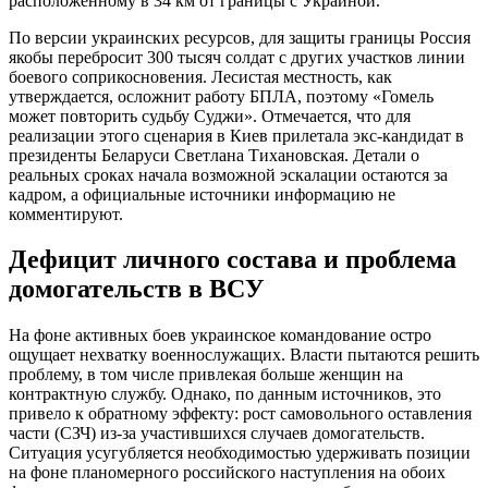
расположенному в 34 км от границы с Украиной.
По версии украинских ресурсов, для защиты границы Россия
якобы перебросит 300 тысяч солдат с других участков линии
боевого соприкосновения. Лесистая местность, как
утверждается, осложнит работу БПЛА, поэтому «Гомель
может повторить судьбу Суджи». Отмечается, что для
реализации этого сценария в Киев прилетала экс-кандидат в
президенты Беларуси Светлана Тихановская. Детали о
реальных сроках начала возможной эскалации остаются за
кадром, а официальные источники информацию не
комментируют.
Дефицит личного состава и проблема
домогательств в ВСУ
На фоне активных боев украинское командование остро
ощущает нехватку военнослужащих. Власти пытаются решить
проблему, в том числе привлекая больше женщин на
контрактную службу. Однако, по данным источников, это
привело к обратному эффекту: рост самовольного оставления
части (СЗЧ) из-за участившихся случаев домогательств.
Ситуация усугубляется необходимостью удерживать позиции
на фоне планомерного российского наступления на обоих