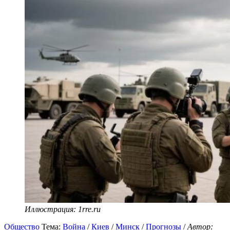
Иллюстрация: 1rre.ru
Общество
Тема:
Война
/
Киев
/
Минск
/
Прогнозы
/
Автор: