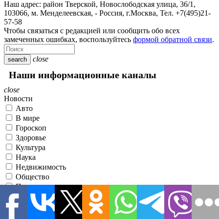
Наш адрес:
район Тверской, Новослободская улица, 36/1
,
103066, м. Менделеевская,
-
Россия, г.Москва,
Тел.
+7(495)21-
57-58
Чтобы связаться с редакцией или сообщить обо всех
замеченных ошибках, воспользуйтесь
формой обратной связи
.
close
search
Наши информационные каналы
close
Новости
Авто
В мире
Гороскоп
Здоровье
Культура
Наука
Недвижимость
Общество
Политика
Происшествия
Разное
Спорт