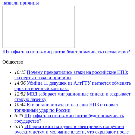
назвали причины
Штрафы таксистов-мигрантов будет оплачивать государство?
Общество
10:15
Почему прекратились атаки на российские НПЗ:
эксперты назвали причины
14:36
Убийца 11 девушек из АлтГТУ пытается обменять
срок на военный контракт
12:52
МВД забирает миграционные списки и закрывает
старую лазейку
10:44
Кто остановил атаки на наши НПЗ и сорвал
топливный удар по России
6:45
Штрафы таксистов-мигрантов будет оплачивать
государство?
6:15
«Шариатский патруль» в электричке: пощёчина
русским детям и молчание власти, что скрывают после