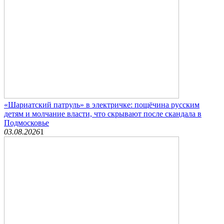
«Шариатский патруль» в электричке: пощёчина русским
детям и молчание власти, что скрывают после скандала в
Подмосковье
03.08.2026
1