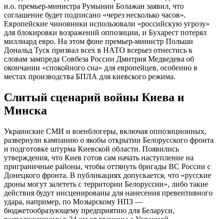
и.о. премьер-министра Румынии Болажан заявил, что
соглашение будет подписано «через несколько часов».
Европейские чиновники использовали «российскую угрозу»
для блокировки возражений оппозиции, и Бухарест потерял
миллиард евро. На этом фоне премьер-министр Польши
Дональд Туск призвал всех в НАТО всерьез отнестись к
словам зампреда Совбеза России Дмитрия Медведева об
окончании «спокойного сна» для европейцев, особенно в
местах производства БПЛА для киевского режима.
Слитый сценарий войны Киева и
Минска
Украинские СМИ и военблогеры, включая оппозиционных,
развернули кампанию о якобы открытии Белорусского фронта
и подготовке штурма Киевской области. Появились
утверждения, что Киев готов сам начать наступление на
приграничные районы, чтобы оттянуть бригады ВС России с
Донецкого фронта. В публикациях допускается, что «русские
дроны могут залететь с территории Белоруссии», либо такие
действия будут инсценированы для нанесения превентивного
удара, например, по Мозырскому НПЗ —
бюджетообразующему предприятию для Беларуси,