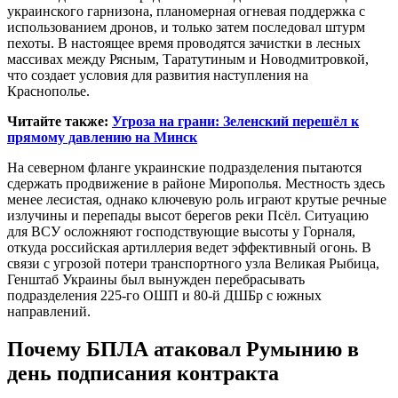
украинского гарнизона, планомерная огневая поддержка с
использованием дронов, и только затем последовал штурм
пехоты. В настоящее время проводятся зачистки в лесных
массивах между Рясным, Таратутиным и Новодмитровкой,
что создает условия для развития наступления на
Краснополье.
Читайте также:
Угроза на грани: Зеленский перешёл к
прямому давлению на Минск
На северном фланге украинские подразделения пытаются
сдержать продвижение в районе Мирополья. Местность здесь
менее лесистая, однако ключевую роль играют крутые речные
излучины и перепады высот берегов реки Псёл. Ситуацию
для ВСУ осложняют господствующие высоты у Горналя,
откуда российская артиллерия ведет эффективный огонь. В
связи с угрозой потери транспортного узла Великая Рыбица,
Генштаб Украины был вынужден перебрасывать
подразделения 225-го ОШП и 80-й ДШБр с южных
направлений.
Почему БПЛА атаковал Румынию в
день подписания контракта