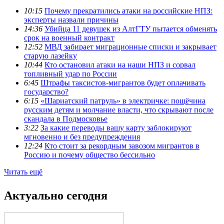
10:15
Почему прекратились атаки на российские НПЗ:
эксперты назвали причины
14:36
Убийца 11 девушек из АлтГТУ пытается обменять
срок на военный контракт
12:52
МВД забирает миграционные списки и закрывает
старую лазейку
10:44
Кто остановил атаки на наши НПЗ и сорвал
топливный удар по России
6:45
Штрафы таксистов-мигрантов будет оплачивать
государство?
6:15
«Шариатский патруль» в электричке: пощёчина
русским детям и молчание власти, что скрывают после
скандала в Подмосковье
3:22
За какие переводы вашу карту заблокируют
мгновенно и без предупреждения
12:24
Кто стоит за рекордным завозом мигрантов в
Россию и почему общество бессильно
Читать ещё
Актуально сегодня