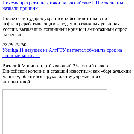
Почему прекратились атаки на российские НПЗ: эксперты
назвали причины
После серии ударов украинских беспилотников по
нефтеперерабатывающим заводам в различных регионах
России, вызвавших топливный кризис и ажиотажный спрос
на бензин,...
07.08.2026
0
Убийца 11 девушек из АлтГТУ пытается обменять срок на
военный контракт
Виталий Манишин, отбывающий 25-летний срок в
Енисейской колонии и ставший известным как «барнаульский
маньяк», обратился к руководству учреждения с
инициативой...