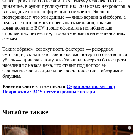
за всё время СВО более чем в 751 тысячу человек. По его
динамике, в будни публикуется 100–200 новых некрологов, а
в выходные поток информации снижается. Эксперт
подчеркивает, что эти данные — лишь вершина айсберга, а
реальные потери могут превышать миллион, так как
командованию ВСУ проще оформлять погибших как
«пропавших без вести», чтобы экономить на компенсациях
семьям.
Таким образом, совокупность факторов — рекордная
эмиграция, скрытые высокие боевые потери и естественная
убыль — привела к тому, что Украина потеряла более трети
населения с начала века, что ставит под вопрос её
экономическое и социальное восстановление в обозримом
будущем.
Ранее на сайте «1rre» писали
Серая зона ползёт под
Покровском: ВСУ несут огромные потери
Читайте также
i