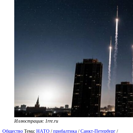
Иллюстрация: 1rre.ru
Общество
Тема:
НАТО
/
прибалтика
/
Санкт-Петербург
/