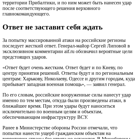
территории Прибалтики, и по ним может быть нанесен удар
после соответствующего решения верховного
главнокомандующего.
Ответ не заставит себя ждать
За попытку массированной атаки на российские регионы
последует жесткий ответ. Генерал-майор Сергей Липовой в
эксклюзивном комментарии aif.ru обозначил вероятные цели
предстоящих ударов.
«Ответ будет очень жестким. Ответ будет и по Киеву, по
центру принятия решений. Ответы будут и по региональным
центрам: Харькову, Николаеву, Одессе и другим городам, куда
прибывает западная военная помощь», — заявил генерал.
По его словам, российские вооруженные силы нанесут удар
именно по тем местам, откуда были произведены атаки, в
ближайшее время. При этом удары будут наноситься
исключительно по военным целям и объектам,
обеспечивающим инфраструктуру ВСУ.
Ранее в Министерстве обороны России отмечали, что
попытки нанести ущерб гражданским объектам на
территории страны без ответа не останутся. В Минобороны