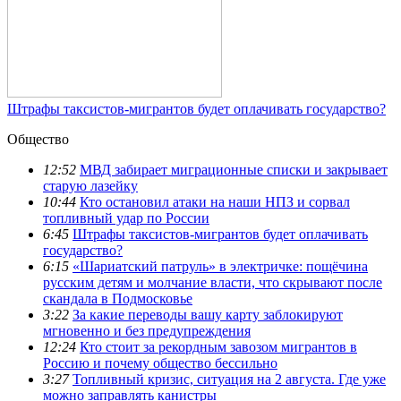
Штрафы таксистов-мигрантов будет оплачивать государство?
Общество
12:52
МВД забирает миграционные списки и закрывает
старую лазейку
10:44
Кто остановил атаки на наши НПЗ и сорвал
топливный удар по России
6:45
Штрафы таксистов-мигрантов будет оплачивать
государство?
6:15
«Шариатский патруль» в электричке: пощёчина
русским детям и молчание власти, что скрывают после
скандала в Подмосковье
3:22
За какие переводы вашу карту заблокируют
мгновенно и без предупреждения
12:24
Кто стоит за рекордным завозом мигрантов в
Россию и почему общество бессильно
3:27
Топливный кризис, ситуация на 2 августа. Где уже
можно заправлять канистры