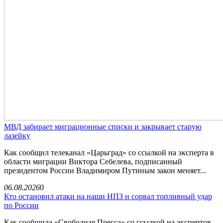
МВД забирает миграционные списки и закрывает старую
лазейку
Как сообщил телеканал «Царьград» со ссылкой на эксперта в
области миграции Виктора Себелева, подписанный
президентом России Владимиром Путиным закон меняет...
06.08.2026
0
Кто остановил атаки на наши НПЗ и сорвал топливный удар
по России
Как сообщила «Свободная Пресса» со ссылкой на экспертов