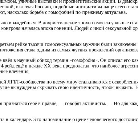
ешмобы, уличные выставки и просветительские акции. В демокр
весткой, включая Россию, подобные инициативы чаще всего стал
т, насколько борьба с гомофобией по-прежнему актуальна.
ыло враждебным. В дохристианские эпохи гомосексуальные связ
контроля началась эпоха гонений. Людей с иной сексуальной о
ретьем рейхе тысячи гомосексуальных мужчин были заключены в
ичтожения стала одним из самых жутких проявлений организов
 ввёл в научный обиход термин «гомофобия». Он описал его ка
д Фрейд ещё в начале XX века предполагал, что наиболее агре
ные влечения.
лей ЛГБТ-сообщества по всему миру сталкиваются с оскорбления
гие вынуждены скрывать свою идентичность, чтобы выжить. Тем
я признаться себе в правде, — говорят активисты. — Но для ка
 в календаре. Это напоминание о цене человеческого достоинст