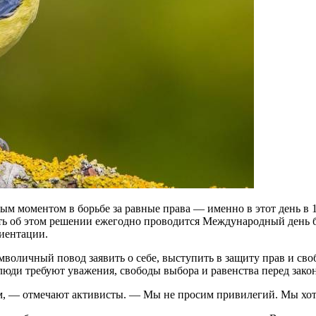
ным моментом в борьбе за равные права — именно в этот день в
ять об этом решении ежегодно проводится Международный день 
иентации.
мволичный повод заявить о себе, выступить в защиту прав и сво
люди требуют уважения, свободы выбора и равенства перед закон
, — отмечают активисты. — Мы не просим привилегий. Мы хотим 