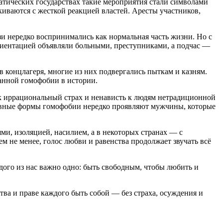
атических государствах такие мероприятия стали символами
киваются с жесткой реакцией властей. Аресты участников,
и нередко воспринимались как нормальная часть жизни. Но с
риентацией объявляли больными, преступниками, а подчас —
 концлагеря, многие из них подвергались пыткам и казням.
анной гомофобии в истории.
к иррациональный страх и ненависть к людям нетрадиционной
ссивные формы гомофобии нередко проявляют мужчины, которые
ми, изоляцией, насилием, а в некоторых странах — с
 не менее, голос любви и равенства продолжает звучать всё
ждого из нас важно одно: быть свободным, чтобы любить и
ва и праве каждого быть собой — без страха, осуждения и