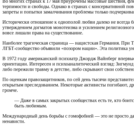
Во многих странах к 17 мая приурочены массовые шествия, фл
терпимости и свободы. Однако в странах с консервативной по
запреты и попытки замалчивания проблемы только подчеркиваю
Исторически отношение к однополой любви далеко не всегда б
утверждением догматов монотеизма и усилением религиозного 
вовсе лишали права на существование.
Наиболее трагическая страница — нацистская Германия. При Т
ЛГБТ-сообщество объявили «позором нации». Эта политика ун
В 1972 году американский психиатр Джордж Вайнберг впервые
ориентации. Интересен и психоаналитический взгляд: Зигмун
либо пережили травму в детстве, либо скрывают свои собствен
По оценкам правозащитников, по сей день тысячи представите
открытым преследованием. Некоторые активисты погибают, дру
громче.
— Даже в самых закрытых сообществах есть те, кто боитс
быть любимым.
Международный день борьбы с гомофобией — это не просто дата
ненависти.