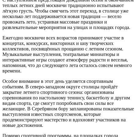
теплых летних дней москвичи традиционно испытывают
лёгкую грусть. Чтобы смягчить этот переход, в столице уже
несколько лет поддерживается новая традиция — весело
провожать лето, устраивая массовые праздники и
развлекательные мероприятия на улицах и площадях города.
Ежегодно москвичи всех возрастов принимают участие в
концертах, конкурсах, викторинах и шоу творческих
коллективов, посвящённых прощанию с летним сезоном.
Музыкальные выступления, театральные миниатюры и
интерактивные игры создают атмосферу радости и веселья,
напоминая, что до следующего лета осталось совсем немного
времени.
Особое внимание в этот день уделяется спортивным
событиям. В северо-западном округе столицы пройдёт
закрытие летнего спортивного сезона: организованы
соревнования по настольному теннису, баскетболу и другим
видам спорта, где смогут попробовать свои силы все
желающие. В Серебряном бору запланированы показательные
выступления известных спортсменов, которые
продемонстрируют мастерство и вдохновят участников на
новые достижения.
Помимо спортивной программы, на площадках города