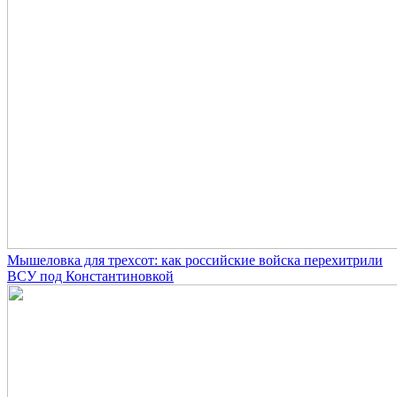
Мышеловка для трехсот: как российские войска перехитрили
ВСУ под Константиновкой