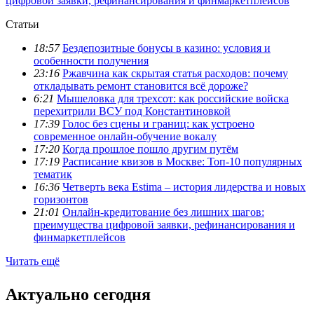
цифровой заявки, рефинансирования и финмаркетплейсов
Статьи
18:57
Бездепозитные бонусы в казино: условия и
особенности получения
23:16
Ржавчина как скрытая статья расходов: почему
откладывать ремонт становится всё дороже?
6:21
Мышеловка для трехсот: как российские войска
перехитрили ВСУ под Константиновкой
17:39
Голос без сцены и границ: как устроено
современное онлайн-обучение вокалу
17:20
Когда прошлое пошло другим путём
17:19
Расписание квизов в Москве: Топ-10 популярных
тематик
16:36
Четверть века Estima – история лидерства и новых
горизонтов
21:01
Онлайн-кредитование без лишних шагов:
преимущества цифровой заявки, рефинансирования и
финмаркетплейсов
Читать ещё
Актуально сегодня