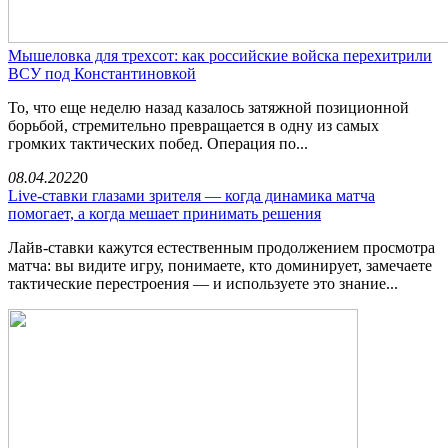
Мышеловка для трехсот: как российские войска перехитрили
ВСУ под Константиновкой
То, что еще неделю назад казалось затяжной позиционной
борьбой, стремительно превращается в одну из самых
громких тактических побед. Операция по...
08.04.2022
0
Live-ставки глазами зрителя — когда динамика матча
помогает, а когда мешает принимать решения
Лайв-ставки кажутся естественным продолжением просмотра
матча: вы видите игру, понимаете, кто доминирует, замечаете
тактические перестроения — и используете это знание...