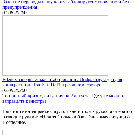
За какие переводы вашу карту заблокируют мгновенно и без
предупреждения
01.08.2026
0
Edenex завершает масштабирование: Инфраструктура для
конвергенции TradFi и DeFi в реальном секторе
02.08.2026
0
Топливный кризис, ситуация на 2 августа. Где уже можно
заправлять канистры
Вы стоите на заправке с пустой канистрой в руках, а оператор
разводит руками: «Нельзя. Только в бак». Знакомая ситуация?
Последние...