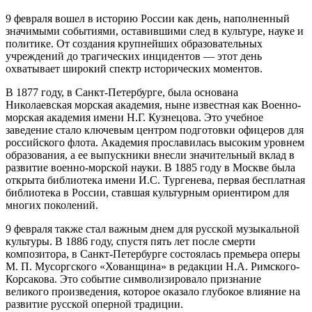
9 февраля вошел в историю России как день, наполненный
значимыми событиями, оставившими след в культуре, науке и
политике. От создания крупнейших образовательных
учреждений до трагических инцидентов — этот день
охватывает широкий спектр исторических моментов.
В 1877 году, в Санкт-Петербурге, была основана
Николаевская морская академия, ныне известная как Военно-
морская академия имени Н.Г. Кузнецова. Это учебное
заведение стало ключевым центром подготовки офицеров для
российского флота. Академия прославилась высоким уровнем
образования, а ее выпускники внесли значительный вклад в
развитие военно-морской науки. В 1885 году в Москве была
открыта библиотека имени И.С. Тургенева, первая бесплатная
библиотека в России, ставшая культурным ориентиром для
многих поколений.
9 февраля также стал важным днем для русской музыкальной
культуры. В 1886 году, спустя пять лет после смерти
композитора, в Санкт-Петербурге состоялась премьера оперы
М. П. Мусоргского «Хованщина» в редакции Н.А. Римского-
Корсакова. Это событие символизировало признание
великого произведения, которое оказало глубокое влияние на
развитие русской оперной традиции.