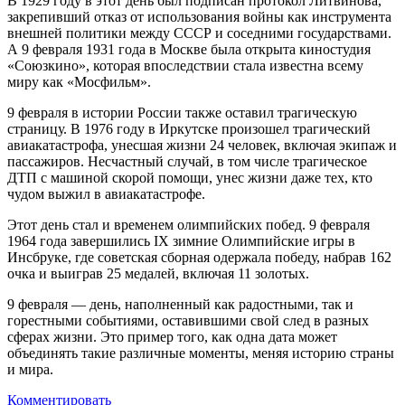
В 1929 году в этот день был подписан протокол Литвинова,
закрепивший отказ от использования войны как инструмента
внешней политики между СССР и соседними государствами.
А 9 февраля 1931 года в Москве была открыта киностудия
«Союзкино», которая впоследствии стала известна всему
миру как «Мосфильм».
9 февраля в истории России также оставил трагическую
страницу. В 1976 году в Иркутске произошел трагический
авиакатастрофа, унесшая жизни 24 человек, включая экипаж и
пассажиров. Несчастный случай, в том числе трагическое
ДТП с машиной скорой помощи, унес жизни даже тех, кто
чудом выжил в авиакатастрофе.
Этот день стал и временем олимпийских побед. 9 февраля
1964 года завершились IX зимние Олимпийские игры в
Инсбруке, где советская сборная одержала победу, набрав 162
очка и выиграв 25 медалей, включая 11 золотых.
9 февраля — день, наполненный как радостными, так и
горестными событиями, оставившими свой след в разных
сферах жизни. Это пример того, как одна дата может
объединять такие различные моменты, меняя историю страны
и мира.
Комментировать