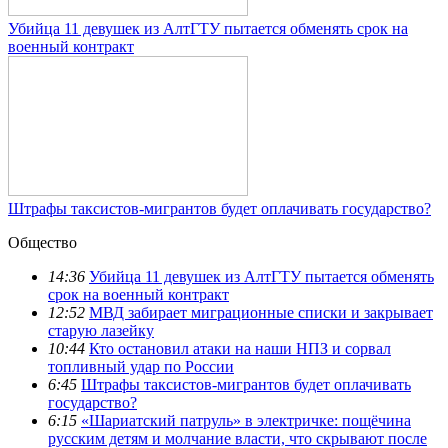
Убийца 11 девушек из АлтГТУ пытается обменять срок на
военный контракт
Штрафы таксистов-мигрантов будет оплачивать государство?
Общество
14:36
Убийца 11 девушек из АлтГТУ пытается обменять
срок на военный контракт
12:52
МВД забирает миграционные списки и закрывает
старую лазейку
10:44
Кто остановил атаки на наши НПЗ и сорвал
топливный удар по России
6:45
Штрафы таксистов-мигрантов будет оплачивать
государство?
6:15
«Шариатский патруль» в электричке: пощёчина
русским детям и молчание власти, что скрывают после