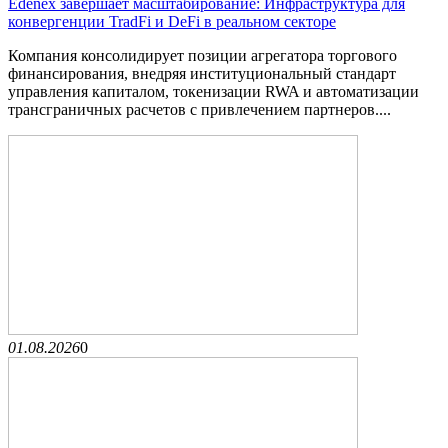
Edenex завершает масштабирование: Инфраструктура для
конвергенции TradFi и DeFi в реальном секторе
Компания консолидирует позиции агрегатора торгового
финансирования, внедряя институциональный стандарт
управления капиталом, токенизации RWA и автоматизации
трансграничных расчетов с привлечением партнеров....
01.08.2026
0