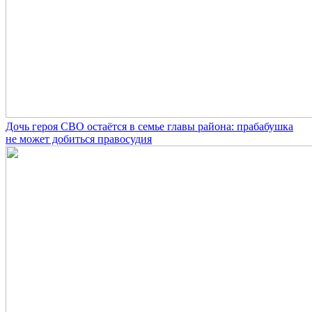
Дочь героя СВО остаётся в семье главы района: прабабушка
не может добиться правосудия