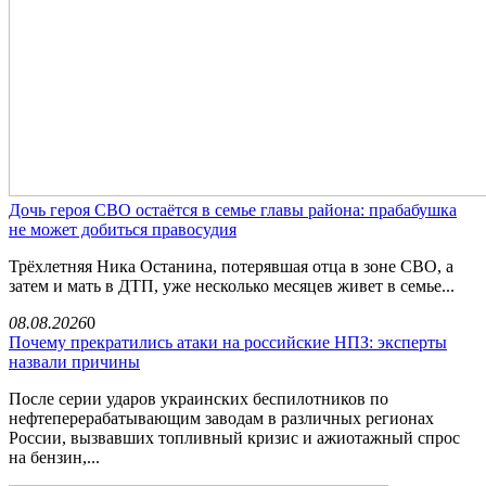
Дочь героя СВО остаётся в семье главы района: прабабушка
не может добиться правосудия
Трёхлетняя Ника Останина, потерявшая отца в зоне СВО, а
затем и мать в ДТП, уже несколько месяцев живет в семье...
08.08.2026
0
Почему прекратились атаки на российские НПЗ: эксперты
назвали причины
После серии ударов украинских беспилотников по
нефтеперерабатывающим заводам в различных регионах
России, вызвавших топливный кризис и ажиотажный спрос
на бензин,...