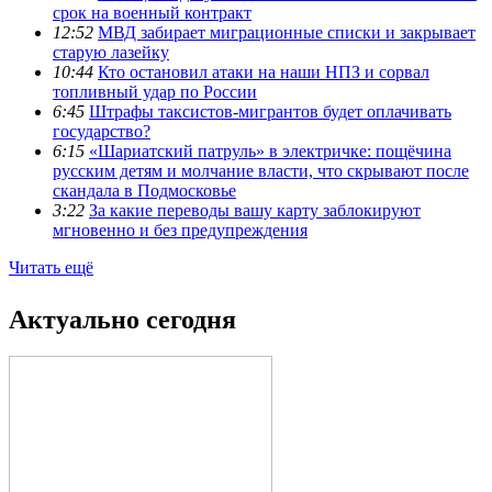
срок на военный контракт
12:52
МВД забирает миграционные списки и закрывает
старую лазейку
10:44
Кто остановил атаки на наши НПЗ и сорвал
топливный удар по России
6:45
Штрафы таксистов-мигрантов будет оплачивать
государство?
6:15
«Шариатский патруль» в электричке: пощёчина
русским детям и молчание власти, что скрывают после
скандала в Подмосковье
3:22
За какие переводы вашу карту заблокируют
мгновенно и без предупреждения
Читать ещё
Актуально сегодня