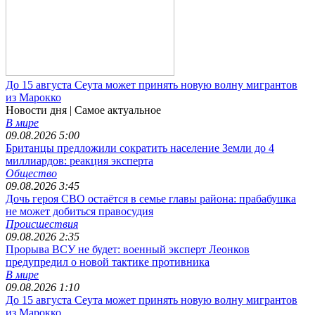
До 15 августа Сеута может принять новую волну мигрантов
из Марокко
Новости дня
| Самое актуальное
В мире
09.08.2026 5:00
Британцы предложили сократить население Земли до 4
миллиардов: реакция эксперта
Общество
09.08.2026 3:45
Дочь героя СВО остаётся в семье главы района: прабабушка
не может добиться правосудия
Происшествия
09.08.2026 2:35
Прорыва ВСУ не будет: военный эксперт Леонков
предупредил о новой тактике противника
В мире
09.08.2026 1:10
До 15 августа Сеута может принять новую волну мигрантов
из Марокко