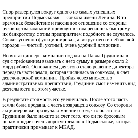
Спор развернулся вокруг одного из самых успешных
предприятий Подмосковья — совхоза имени Ленина. В то
время как бездействие и пассивное отношение со стороны
руководства компаний приводят в этом регионе к быстрому
их банкротству, с этим предприятием подобного не случалось.
Совхоз успешно функционировал, а вокруг него и небольшой
городок — чистый, уютный, очень удобный для жизни.
Но вот акционеры компании подали на Павла Грудинина в
суд с требованием взыскать с него сумму в размере около 2
млрд рублей. Основанием для этого стало решение директора
передать части земли, которая числилась за совхозом, в счет
девелоперской компании. Пройдя через множество
административных препятствий, Грудинин смог изменить вид
деятельности на этом участке.
В результате стоимость его увеличилась. После этого часть
земли была продана, а часть возвращена совхозу. Со стороны
акционеров же прозвучало мнение о том, что богатство
Грудинина было нажито за счет того, что он по бросовым
ценам продает очень дорогую землю в Подмосковье, которая
практически примыкает к МКАД.