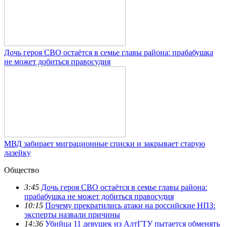
Дочь героя СВО остаётся в семье главы района: прабабушка
не может добиться правосудия
МВД забирает миграционные списки и закрывает старую
лазейку
Общество
3:45
Дочь героя СВО остаётся в семье главы района:
прабабушка не может добиться правосудия
10:15
Почему прекратились атаки на российские НПЗ:
эксперты назвали причины
14:36
Убийца 11 девушек из АлтГТУ пытается обменять