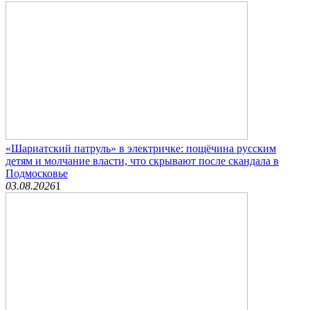
«Шариатский патруль» в электричке: пощёчина русским
детям и молчание власти, что скрывают после скандала в
Подмосковье
03.08.2026
1