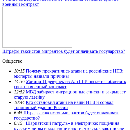
военный контракт
Штрафы таксистов-мигрантов будет оплачивать государство?
Общество
10:15
Почему прекратились атаки на российские НПЗ:
эксперты назвали причины
14:36
Убийца 11 девушек из АлтГТУ пытается обменять
срок на военный контракт
12:52
МВД забирает миграционные списки и закрывает
старую лазейку
10:44
Кто остановил атаки на наши НПЗ и сорвал
топливный удар по России
6:45
Штрафы таксистов-мигрантов будет оплачивать
государство?
6:15
«Шариатский патруль» в электричке: пощёчина
русским детям и молчание власти, что скрывают после