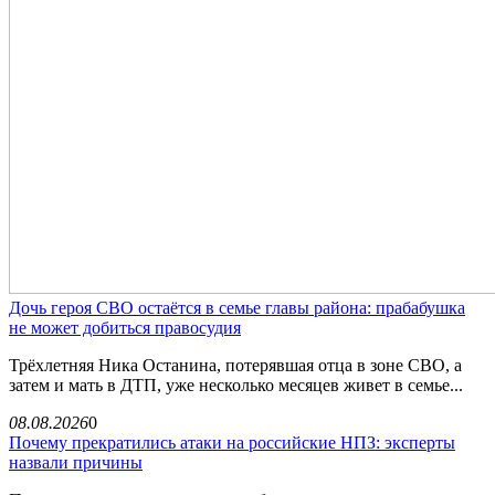
Дочь героя СВО остаётся в семье главы района: прабабушка
не может добиться правосудия
Трёхлетняя Ника Останина, потерявшая отца в зоне СВО, а
затем и мать в ДТП, уже несколько месяцев живет в семье...
08.08.2026
0
Почему прекратились атаки на российские НПЗ: эксперты
назвали причины