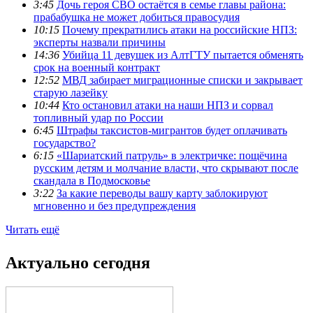
3:45
Дочь героя СВО остаётся в семье главы района:
прабабушка не может добиться правосудия
10:15
Почему прекратились атаки на российские НПЗ:
эксперты назвали причины
14:36
Убийца 11 девушек из АлтГТУ пытается обменять
срок на военный контракт
12:52
МВД забирает миграционные списки и закрывает
старую лазейку
10:44
Кто остановил атаки на наши НПЗ и сорвал
топливный удар по России
6:45
Штрафы таксистов-мигрантов будет оплачивать
государство?
6:15
«Шариатский патруль» в электричке: пощёчина
русским детям и молчание власти, что скрывают после
скандала в Подмосковье
3:22
За какие переводы вашу карту заблокируют
мгновенно и без предупреждения
Читать ещё
Актуально сегодня