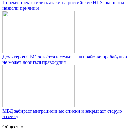
Почему прекратились атаки на российские НПЗ: эксперты
назвали причины
Дочь героя СВО остаётся в семье главы района: прабабушка
не может добиться правосудия
МВД забирает миграционные списки и закрывает старую
лазейку
Общество