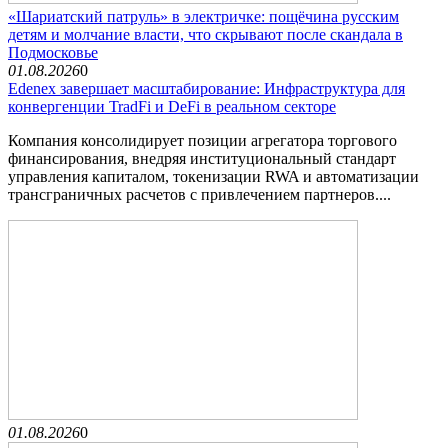
«Шариатский патруль» в электричке: пощёчина русским
детям и молчание власти, что скрывают после скандала в
Подмосковье
01.08.2026
0
Edenex завершает масштабирование: Инфраструктура для
конвергенции TradFi и DeFi в реальном секторе
Компания консолидирует позиции агрегатора торгового
финансирования, внедряя институциональный стандарт
управления капиталом, токенизации RWA и автоматизации
трансграничных расчетов с привлечением партнеров....
01.08.2026
0