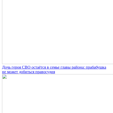
Дочь героя СВО остаётся в семье главы района: прабабушка
не может добиться правосудия