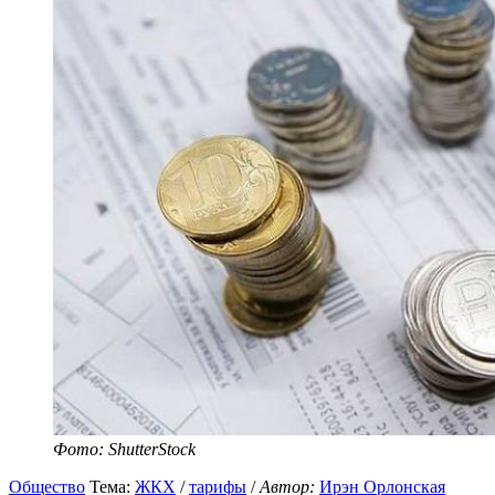
Фото: ShutterStock
Общество
Тема:
ЖКХ
/
тарифы
/
Автор:
Ирэн Орлонская