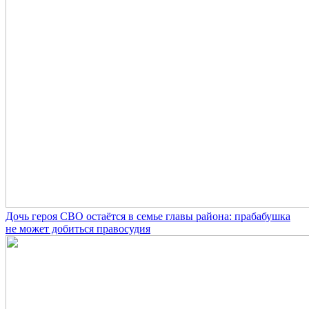
Дочь героя СВО остаётся в семье главы района: прабабушка
не может добиться правосудия