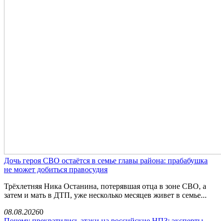
Дочь героя СВО остаётся в семье главы района: прабабушка
не может добиться правосудия
Трёхлетняя Ника Останина, потерявшая отца в зоне СВО, а
затем и мать в ДТП, уже несколько месяцев живет в семье...
08.08.2026
0
Почему прекратились атаки на российские НПЗ: эксперты