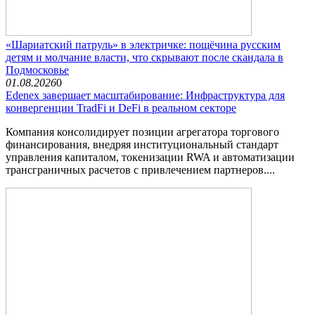
«Шариатский патруль» в электричке: пощёчина русским
детям и молчание власти, что скрывают после скандала в
Подмосковье
01.08.2026
0
Edenex завершает масштабирование: Инфраструктура для
конвергенции TradFi и DeFi в реальном секторе
Компания консолидирует позиции агрегатора торгового
финансирования, внедряя институциональный стандарт
управления капиталом, токенизации RWA и автоматизации
трансграничных расчетов с привлечением партнеров....