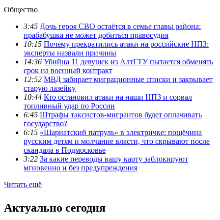
Общество
3:45
Дочь героя СВО остаётся в семье главы района:
прабабушка не может добиться правосудия
10:15
Почему прекратились атаки на российские НПЗ:
эксперты назвали причины
14:36
Убийца 11 девушек из АлтГТУ пытается обменять
срок на военный контракт
12:52
МВД забирает миграционные списки и закрывает
старую лазейку
10:44
Кто остановил атаки на наши НПЗ и сорвал
топливный удар по России
6:45
Штрафы таксистов-мигрантов будет оплачивать
государство?
6:15
«Шариатский патруль» в электричке: пощёчина
русским детям и молчание власти, что скрывают после
скандала в Подмосковье
3:22
За какие переводы вашу карту заблокируют
мгновенно и без предупреждения
Читать ещё
Актуально сегодня