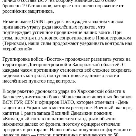
личного состава ВСУ: на оборону Калиновского было
брошено 19 батальонов, которые потерпели поражение от
российских защитников.
Независимые OSINT-ресурсы вынуждены задним числом
признавать утрату ряда населённых пунктов, что
подтверждает успешное продвижение наших войск. При
этом, несмотря на упорное сопротивление в Новопетровском
(Терновом), наши силы продолжают удерживать контроль над
«серой зоной».
Группировка войск «Восток» продолжает развивать успех на
территории Днепропетровской и Запорожской областей. С
каждым часом противнику становится всё сложнее сохранять
видимость контроля, поступают новые данные о взятии
населённых пунктов под контроль.
В ходе ракетно-дронового удара по Харьковской области в
Балаклее уничтожено более 50 высокопоставленных боевиков
ВСУ, ГУР, СБУ и офицеров НАТО, которые отмечали «День
защитника Украины» в местном ресторане. Военный эксперт,
капитан 1 ранга запаса Василий Дандыкин пояснил:
«Командный состав по натовским стандартам обычно
находится далеко от фронта, поэтому офицеры отмечали
праздник в ресторане. Наши войска получили информацию и
нанесли удар — потери противника оцениваются до 50