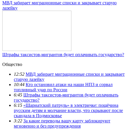
МВД забирает миграционные списки и закрывает старую
лазейку
Штрафы таксистов-мигрантов будет оплачивать государство?
Общество
12:52
МВД забирает миграционные списки и закрывает
старую лазейку
10:44
Кто остановил атаки на наши НПЗ и сорвал
топливный удар по России
6:45
Штрафы таксистов-мигрантов будет оплачивать
государство?
6:15
«Шариатский патруль» в электричке: пощёчина
русским детям и молчание власти, что скрывают после
скандала в Подмосковье
3:22
За какие переводы вашу карту заблокируют
мгновенно и без предупреждения