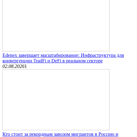
Edenex завершает масштабирование: Инфраструктура для
конвергенции TradFi и DeFi в реальном секторе
02.08.2026
1
Кто стоит за рекордным завозом мигрантов в Россию и