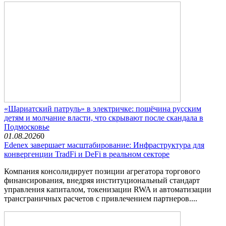
«Шариатский патруль» в электричке: пощёчина русским
детям и молчание власти, что скрывают после скандала в
Подмосковье
01.08.2026
0
Edenex завершает масштабирование: Инфраструктура для
конвергенции TradFi и DeFi в реальном секторе
Компания консолидирует позиции агрегатора торгового
финансирования, внедряя институциональный стандарт
управления капиталом, токенизации RWA и автоматизации
трансграничных расчетов с привлечением партнеров....