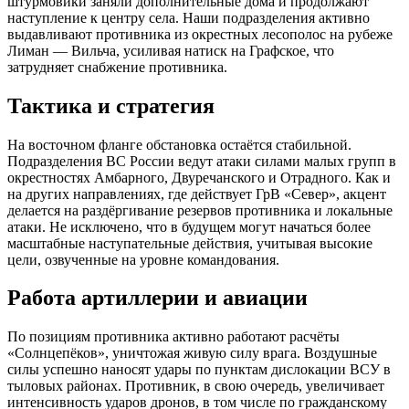
штурмовики заняли дополнительные дома и продолжают
наступление к центру села. Наши подразделения активно
выдавливают противника из окрестных лесополос на рубеже
Лиман — Вильча, усиливая натиск на Графское, что
затрудняет снабжение противника.
Тактика и стратегия
На восточном фланге обстановка остаётся стабильной.
Подразделения ВС России ведут атаки силами малых групп в
окрестностях Амбарного, Двуречанского и Отрадного. Как и
на других направлениях, где действует ГрВ «Север», акцент
делается на раздёргивание резервов противника и локальные
атаки. Не исключено, что в будущем могут начаться более
масштабные наступательные действия, учитывая высокие
цели, озвученные на уровне командования.
Работа артиллерии и авиации
По позициям противника активно работают расчёты
«Солнцепёков», уничтожая живую силу врага. Воздушные
силы успешно наносят удары по пунктам дислокации ВСУ в
тыловых районах. Противник, в свою очередь, увеличивает
интенсивность ударов дронов, в том числе по гражданскому