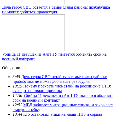
Дочь героя СВО остаётся в семье главы района: прабабушка
не может добиться правосудия
Убийца 11 девушек из АлтГТУ пытается обменять срок на
военный контракт
Общество
3:45
Дочь героя СВО остаётся в семье главы района:
прабабушка не может добиться правосудия
10:15
Почему прекратились атаки на российские НПЗ:
эксперты назвали причины
14:36
Убийца 11 девушек из АлтГТУ пытается обменять
срок на военный контракт
12:52
МВД забирает миграционные списки и закрывает
старую лазейку
10:44
Кто остановил атаки на наши НПЗ и сорвал