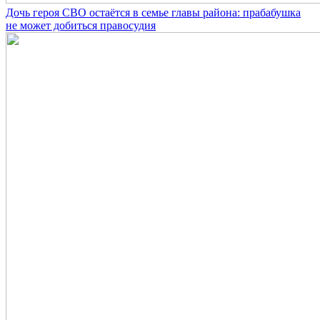
Дочь героя СВО остаётся в семье главы района: прабабушка
не может добиться правосудия