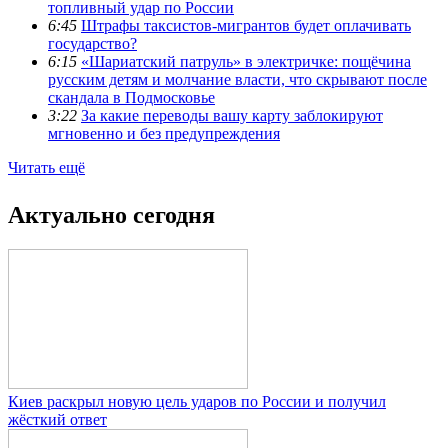
топливный удар по России
6:45
Штрафы таксистов-мигрантов будет оплачивать
государство?
6:15
«Шариатский патруль» в электричке: пощёчина
русским детям и молчание власти, что скрывают после
скандала в Подмосковье
3:22
За какие переводы вашу карту заблокируют
мгновенно и без предупреждения
Читать ещё
Актуально сегодня
Киев раскрыл новую цель ударов по России и получил
жёсткий ответ