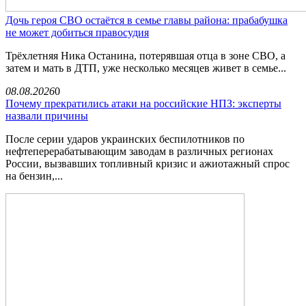
Дочь героя СВО остаётся в семье главы района: прабабушка
не может добиться правосудия
Трёхлетняя Ника Останина, потерявшая отца в зоне СВО, а
затем и мать в ДТП, уже несколько месяцев живет в семье...
08.08.2026
0
Почему прекратились атаки на российские НПЗ: эксперты
назвали причины
После серии ударов украинских беспилотников по
нефтеперерабатывающим заводам в различных регионах
России, вызвавших топливный кризис и ажиотажный спрос
на бензин,...