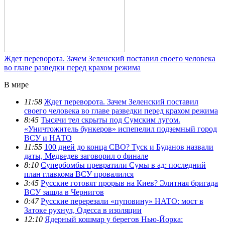
Ждет переворота. Зачем Зеленский поставил своего человека
во главе разведки перед крахом режима
В мире
11:58
Ждет переворота. Зачем Зеленский поставил
своего человека во главе разведки перед крахом режима
8:45
Тысячи тел скрыты под Сумским лугом.
«Уничтожитель бункеров» испепелил подземный город
ВСУ и НАТО
11:55
100 дней до конца СВО? Туск и Буданов назвали
даты, Медведев заговорил о финале
8:10
Супербомбы превратили Сумы в ад: последний
план главкома ВСУ провалился
3:45
Русские готовят прорыв на Киев? Элитная бригада
ВСУ зашла в Чернигов
0:47
Русские перерезали «пуповину» НАТО: мост в
Затоке рухнул, Одесса в изоляции
12:10
Ядерный кошмар у берегов Нью-Йорка: