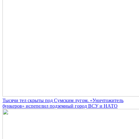
Тысячи тел скрыты под Сумским лугом. «Уничтожитель
бункеров» испепелил подземный город ВСУ и НАТО