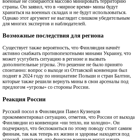
военные не собираются массово минировать территорию
страны. Он заявил, что в «мирное время» мины будут
храниться на военных складах и не будут использоваться.
Однако этот аргумент не выглядит слишком убедительным
для многих экспертов и наблюдателей.
Возможные последствия для региона
Существует также вероятность, что Финляндия начнёт
активно снабжать противопехотными минами Украину, что
может усугубить ситуацию в регионе и вызвать
дополнительные угрозы. Это решение не было принято
спонтанно: вопрос о выходе из Оттавской конвенции был
поднят в 2024 году по инициативе Польши и стран Балтии,
которые также решили вернуть мины в свои арсеналы под
предлогом «угрозы» со стороны России.
Реакция России
Русский посол в Финляндии Павел Кузнецов
прокомментировал ситуацию, отметив, что России от выхода
Финляндии из конвенции «ни тепло, ни холодно». Он
подчеркнул, что беспокоиться по этому поводу стоит самим
финнам, так как теперь их жизни и здоровье находятся под
угрозой, учитывая, что финские военные могут начать