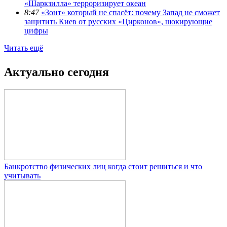
«Шаркзилла» терроризирует океан
8:47
«Зонт» который не спасёт: почему Запад не сможет
защитить Киев от русских «Цирконов», шокирующие
цифры
Читать ещё
Актуально сегодня
Банкротство физических лиц когда стоит решиться и что
учитывать