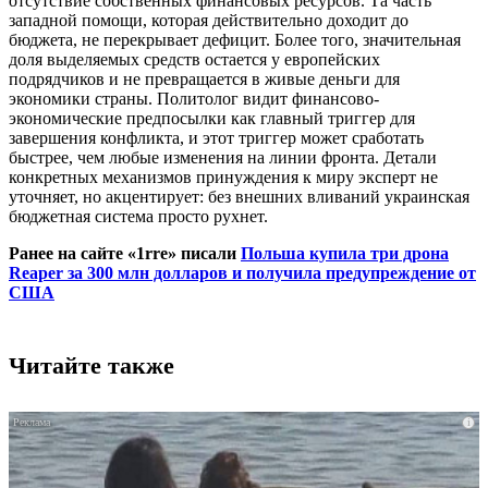
отсутствие собственных финансовых ресурсов. Та часть
западной помощи, которая действительно доходит до
бюджета, не перекрывает дефицит. Более того, значительная
доля выделяемых средств остается у европейских
подрядчиков и не превращается в живые деньги для
экономики страны. Политолог видит финансово-
экономические предпосылки как главный триггер для
завершения конфликта, и этот триггер может сработать
быстрее, чем любые изменения на линии фронта. Детали
конкретных механизмов принуждения к миру эксперт не
уточняет, но акцентирует: без внешних вливаний украинская
бюджетная система просто рухнет.
Ранее на сайте «1rre» писали
Польша купила три дрона
Reaper за 300 млн долларов и получила предупреждение от
США
Читайте также
i