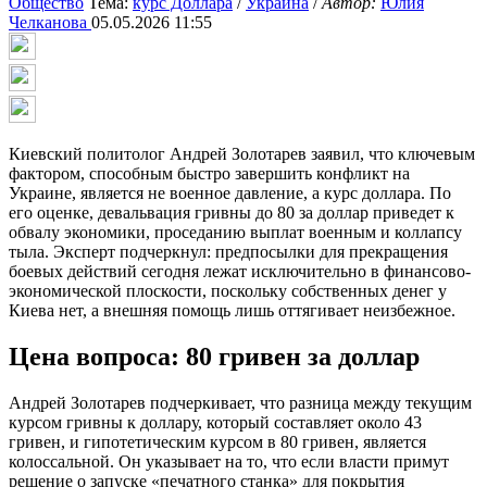
Общество
Тема:
курс Доллара
/
Украина
/
Автор:
Юлия
Челканова
05.05.2026 11:55
Киевский политолог Андрей Золотарев заявил, что ключевым
фактором, способным быстро завершить конфликт на
Украине, является не военное давление, а курс доллара. По
его оценке, девальвация гривны до 80 за доллар приведет к
обвалу экономики, проседанию выплат военным и коллапсу
тыла. Эксперт подчеркнул: предпосылки для прекращения
боевых действий сегодня лежат исключительно в финансово-
экономической плоскости, поскольку собственных денег у
Киева нет, а внешняя помощь лишь оттягивает неизбежное.
Цена вопроса: 80 гривен за доллар
Андрей Золотарев подчеркивает, что разница между текущим
курсом гривны к доллару, который составляет около 43
гривен, и гипотетическим курсом в 80 гривен, является
колоссальной. Он указывает на то, что если власти примут
решение о запуске «печатного станка» для покрытия