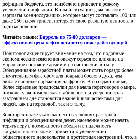
дефицита бюджета, это неизбежно приведет к резкому
увеличению инфляции. В такой ситуации даже высокие
зарплаты военнослужащих, которые могут составлять 100 или
даже 250 тысяч гривен, потеряют свою реальную ценность в
одно мгновение.
Читайте также:
Баррель по 75-80 долларов —
эффективная цена нефти останется ниже действующей
Политолог акцентирует внимание на том, что подобные
экономические изменения окажут серьезное влияние на
моральное состояние армии и на настроения в тылу.
Обесценивание заработной платы может стать гораздо более
значительным фактором для подрыва боевого духа, чем
любые военные поражения на фронте. Это создает новые,
более серьезные предпосылки для начала переговоров о мире,
поскольку экономическая стабильность и уверенность в
завтрашнем дне становятся важнейшими аспектами для
людей, как на передовой, так и в тылу.
Золотарев также указывает, что в условиях растущей
инфляции и обесценивания денег, население может начать
терять веру в возможность победы и в надежность
государства. Это может привести к увеличению
общественного недовольства и протестных настроений, что, в