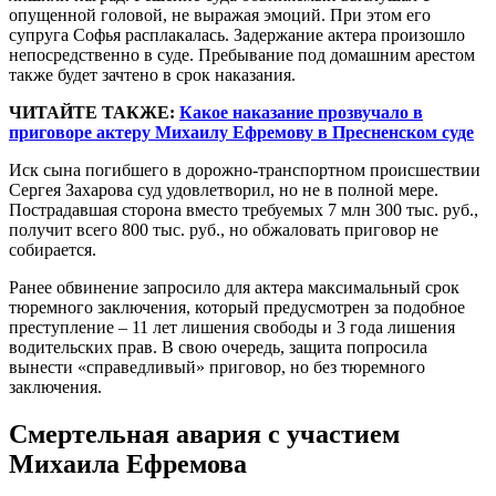
опущенной головой, не выражая эмоций. При этом его
супруга Софья расплакалась. Задержание актера произошло
непосредственно в суде. Пребывание под домашним арестом
также будет зачтено в срок наказания.
ЧИТАЙТЕ ТАКЖЕ:
Какое наказание прозвучало в
приговоре актеру Михаилу Ефремову в Пресненском суде
Иск сына погибшего в дорожно-транспортном происшествии
Сергея Захарова суд удовлетворил, но не в полной мере.
Пострадавшая сторона вместо требуемых 7 млн 300 тыс. руб.,
получит всего 800 тыс. руб., но обжаловать приговор не
собирается.
Ранее обвинение запросило для актера максимальный срок
тюремного заключения, который предусмотрен за подобное
преступление – 11 лет лишения свободы и 3 года лишения
водительских прав. В свою очередь, защита попросила
вынести «справедливый» приговор, но без тюремного
заключения.
Смертельная авария с участием
Михаила Ефремова