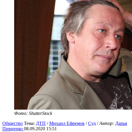
Фото: ShutterStock
Общество
Тема:
ДТП
/
Михаил Ефремов
/
Суд
/
Автор:
Дарья
Пивненко
08.09.2020 15:51