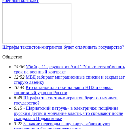
военный контракт
Штрафы таксистов-мигрантов будет оплачивать государство?
Общество
14:36
Убийца 11 девушек из АлтГТУ пытается обменять
срок на военный контракт
12:52
МВД забирает миграционные списки и закрывает
старую лазейку
10:44
Кто остановил атаки на наши НПЗ и сорвал
топливный удар по России
6:45
Штрафы таксистов-мигрантов будет оплачивать
государство?
6:15
«Шариатский патруль» в электричке: пощёчина
русским детям и молчание власти, что скрывают после
скандала в Подмосковье
3:22
За какие переводы вашу карту заблокируют
мгновенно и без предупреждения