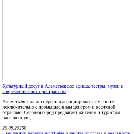
Культурный досуг в Альметьевске: афиша, театры, музеи и
современные арт-пространства
Альметьевск давно перестал ассоциироваться у гостей
исключительно с промышленным центром и нефтяной
отраслью. Сегодня город предлагает жителям и туристам
насыщенную,...
20.08.2025
0
Священник Береговой: Мифы о защите от сглаза и реальность