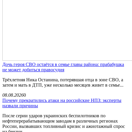
Дочь героя СВО остаётся в семье главы района: прабабушка
не может добиться правосудия
Трёхлетняя Ника Останина, потерявшая отца в зоне СВО, а
затем и мать в ДТП, уже несколько месяцев живет в семье...
08.08.2026
0
Почему прекратились атаки на российские НПЗ: эксперты
назвали причины
После серии ударов украинских беспилотников по
нефтеперерабатывающим заводам в различных регионах
России, вызвавших топливный кризис и ажиотажный спрос
на бензин,...