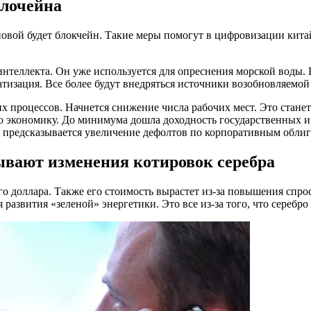
блочейна
вой будет блокчейн. Такие меры помогут в цифровизации китай
нтеллекта. Он уже используется для опреснения морской воды. Б
тизация. Все более будут внедряться источники возобновляемой
х процессов. Начнется снижение числа рабочих мест. Это стане
ю экономику. До минимума дошла доходность государственных и 
д предсказывается увеличение дефолтов по корпоративным обли
зывают изменения котировок серебра
о доллара. Также его стоимость вырастет из-за повышения спр
я развития «зеленой» энергетики. Это все из-за того, что серебр