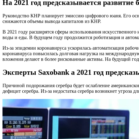
На 2021 год предсказывается развитие 
Руководство КНР планирует эмиссию цифрового юаня. Его осно
снижаются объемы вывода капиталов из КНР.
В 2021 году расширятся сферы использования искусственного и
воды и еды. В будущем году продолжится роботизация и автома
Из-за эпидемии коронавируса ускорилась автоматизация рабочи
коронавируса повысилась долговая нагрузка на международну
вложения делают в более рискованные активы. На будущий го
Эксперты Saxobank а 2021 год предска
Причиной подорожания серебра будет ослабление американског
дефицит серебра. Из-за недостатка серебра возникнет угроза дл