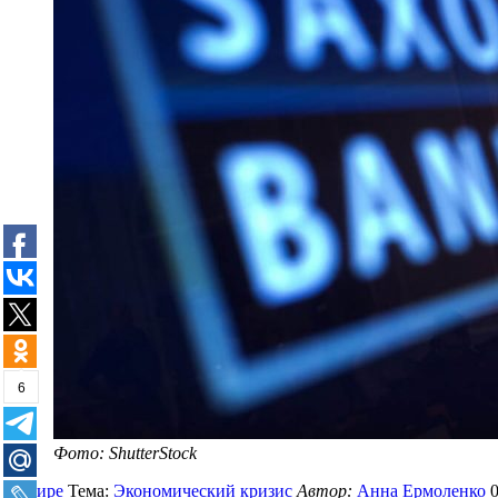
6
Фото: ShutterStock
В мире
Тема:
Экономический кризис
Автор:
Анна Ермоленко
0