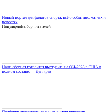
Новый портал для фанатов спорта: всё о событиях, матчах и
новостях
Популярно
Выбор читателей
Наша сборная готовится выступить на ОИ-2028 в США в
полном составе, — Дегтярев
Подборки авторитетных покер-румов: критерии