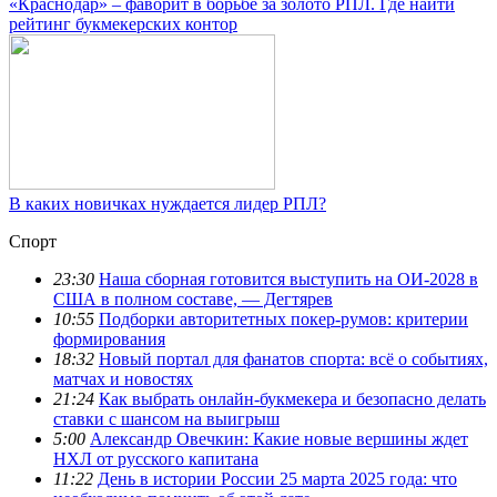
«Краснодар» – фаворит в борьбе за золото РПЛ. Где найти
рейтинг букмекерских контор
В каких новичках нуждается лидер РПЛ?
Спорт
23:30
Наша сборная готовится выступить на ОИ-2028 в
США в полном составе, — Дегтярев
10:55
Подборки авторитетных покер-румов: критерии
формирования
18:32
Новый портал для фанатов спорта: всё о событиях,
матчах и новостях
21:24
Как выбрать онлайн-букмекера и безопасно делать
ставки с шансом на выигрыш
5:00
Александр Овечкин: Какие новые вершины ждет
НХЛ от русского капитана
11:22
День в истории России 25 марта 2025 года: что