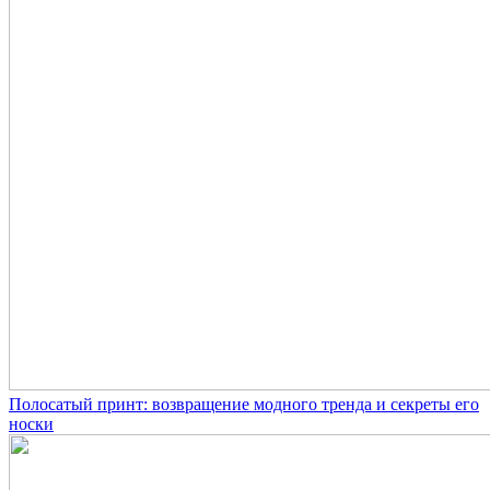
Полосатый принт: возвращение модного тренда и секреты его
носки