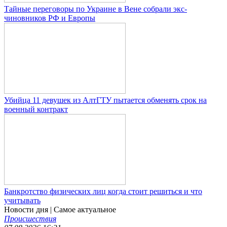
Тайные переговоры по Украине в Вене собрали экс-
чиновников РФ и Европы
Убийца 11 девушек из АлтГТУ пытается обменять срок на
военный контракт
Банкротство физических лиц когда стоит решиться и что
учитывать
Новости дня
| Самое актуальное
Происшествия