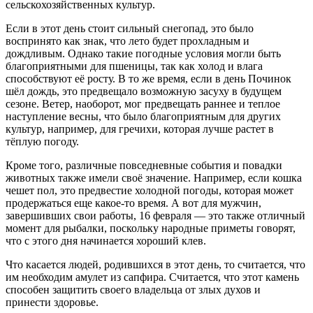
сельскохозяйственных культур.
Если в этот день стоит сильный снегопад, это было
воспринято как знак, что лето будет прохладным и
дождливым. Однако такие погодные условия могли быть
благоприятными для пшеницы, так как холод и влага
способствуют её росту. В то же время, если в день Починок
шёл дождь, это предвещало возможную засуху в будущем
сезоне. Ветер, наоборот, мог предвещать раннее и теплое
наступление весны, что было благоприятным для других
культур, например, для гречихи, которая лучше растет в
тёплую погоду.
Кроме того, различные повседневные события и повадки
животных также имели своё значение. Например, если кошка
чешет пол, это предвестие холодной погоды, которая может
продержаться еще какое-то время. А вот для мужчин,
завершивших свои работы, 16 февраля — это также отличный
момент для рыбалки, поскольку народные приметы говорят,
что с этого дня начинается хороший клев.
Что касается людей, родившихся в этот день, то считается, что
им необходим амулет из сапфира. Считается, что этот камень
способен защитить своего владельца от злых духов и
принести здоровье.