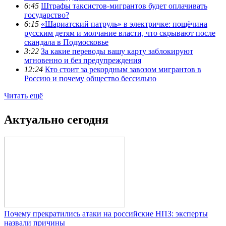
6:45
Штрафы таксистов-мигрантов будет оплачивать
государство?
6:15
«Шариатский патруль» в электричке: пощёчина
русским детям и молчание власти, что скрывают после
скандала в Подмосковье
3:22
За какие переводы вашу карту заблокируют
мгновенно и без предупреждения
12:24
Кто стоит за рекордным завозом мигрантов в
Россию и почему общество бессильно
Читать ещё
Актуально сегодня
Почему прекратились атаки на российские НПЗ: эксперты
назвали причины