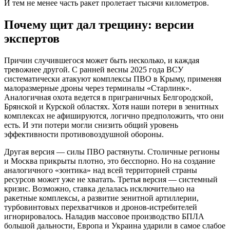
И тем не менее часть ракет пролетает тысячи километров.
Почему щит дал трещину: версии
экспертов
Причин случившегося может быть несколько, и каждая
тревожнее другой. С ранней весны 2025 года ВСУ
систематически атакуют комплексы ПВО в Крыму, применяя
малоразмерные дроны через терминалы «Старлинк».
Аналогичная охота ведется в приграничных Белгородской,
Брянской и Курской областях. Хотя наши потери в зенитных
комплексах не афишируются, логично предположить, что они
есть. И эти потери могли снизить общий уровень
эффективности противовоздушной обороны.
Другая версия — силы ПВО растянуты. Столичные регионы
и Москва прикрыты плотно, это бесспорно. Но на создание
аналогичного «зонтика» над всей территорией страны
ресурсов может уже не хватать. Третья версия — системный
кризис. Возможно, ставка делалась исключительно на
ракетные комплексы, а развитие зенитной артиллерии,
турбовинтовых перехватчиков и дронов-истребителей
игнорировалось. Наладив массовое производство БПЛА
большой дальности, Европа и Украина ударили в самое слабое