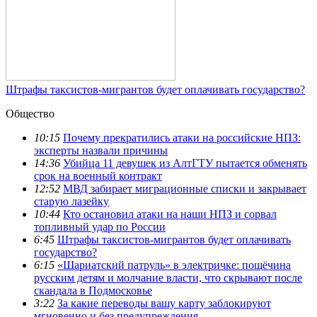
Штрафы таксистов-мигрантов будет оплачивать государство?
Общество
10:15
Почему прекратились атаки на российские НПЗ:
эксперты назвали причины
14:36
Убийца 11 девушек из АлтГТУ пытается обменять
срок на военный контракт
12:52
МВД забирает миграционные списки и закрывает
старую лазейку
10:44
Кто остановил атаки на наши НПЗ и сорвал
топливный удар по России
6:45
Штрафы таксистов-мигрантов будет оплачивать
государство?
6:15
«Шариатский патруль» в электричке: пощёчина
русским детям и молчание власти, что скрывают после
скандала в Подмосковье
3:22
За какие переводы вашу карту заблокируют
мгновенно и без предупреждения