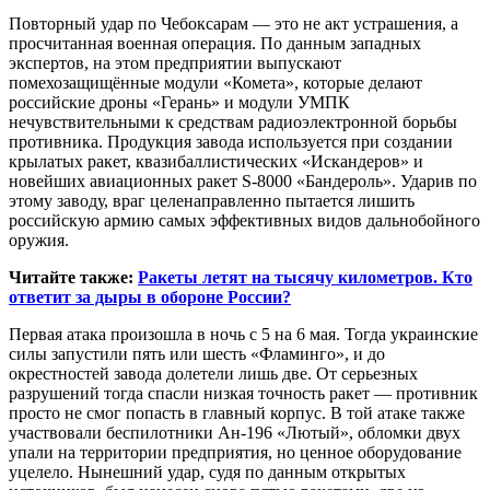
Повторный удар по Чебоксарам — это не акт устрашения, а
просчитанная военная операция. По данным западных
экспертов, на этом предприятии выпускают
помехозащищённые модули «Комета», которые делают
российские дроны «Герань» и модули УМПК
нечувствительными к средствам радиоэлектронной борьбы
противника. Продукция завода используется при создании
крылатых ракет, квазибаллистических «Искандеров» и
новейших авиационных ракет S‑8000 «Бандероль». Ударив по
этому заводу, враг целенаправленно пытается лишить
российскую армию самых эффективных видов дальнобойного
оружия.
Читайте также:
Ракеты летят на тысячу километров. Кто
ответит за дыры в обороне России?
Первая атака произошла в ночь с 5 на 6 мая. Тогда украинские
силы запустили пять или шесть «Фламинго», и до
окрестностей завода долетели лишь две. От серьезных
разрушений тогда спасли низкая точность ракет — противник
просто не смог попасть в главный корпус. В той атаке также
участвовали беспилотники Ан-196 «Лютый», обломки двух
упали на территории предприятия, но ценное оборудование
уцелело. Нынешний удар, судя по данным открытых