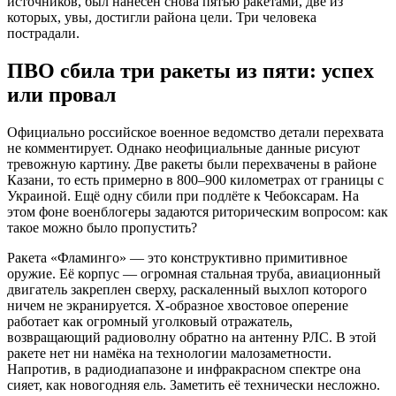
источников, был нанесен снова пятью ракетами, две из
которых, увы, достигли района цели. Три человека
пострадали.
ПВО сбила три ракеты из пяти: успех
или провал
Официально российское военное ведомство детали перехвата
не комментирует. Однако неофициальные данные рисуют
тревожную картину. Две ракеты были перехвачены в районе
Казани, то есть примерно в 800–900 километрах от границы с
Украиной. Ещё одну сбили при подлёте к Чебоксарам. На
этом фоне военблогеры задаются риторическим вопросом: как
такое можно было пропустить?
Ракета «Фламинго» — это конструктивно примитивное
оружие. Её корпус — огромная стальная труба, авиационный
двигатель закреплен сверху, раскаленный выхлоп которого
ничем не экранируется. Х-образное хвостовое оперение
работает как огромный уголковый отражатель,
возвращающий радиоволну обратно на антенну РЛС. В этой
ракете нет ни намёка на технологии малозаметности.
Напротив, в радиодиапазоне и инфракрасном спектре она
сияет, как новогодняя ель. Заметить её технически несложно.