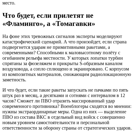
место.
Что будет, если прилетят не
«Фламинго», а «Томагавки»
На фоне этих тревожных сигналов эксперты моделируют
катастрофический сценарий. А что произойдет, если страна
подвергнется ударам не примитивными ракетами, а
современными? Способными к маловысотному полёту с
огибанием рельефа местности. У которых лопатки турбин
спрятаны за фюзеляжем и прикрыты S-образным каналом
воздуховода, а сопло сплющено и экранировано. С корпусом
из композитных материалов, снижающим радиолокационную
заметность.
И что будет, если такие ракеты запускать не пачками по пять
штук раз в месяц, а десятками и сотнями с интервалом в 12
часов? Сможет ли ПВО отразить массированный удар
современного противника? Военблогеры сходятся во мнении:
нужны экстраординарные меры. Одна из них — выделение
ПВО из состава ВКС в отдельный вид войск с совершенно
новым уровнем самостоятельности и персональной
ответственности за оборону страны от стратегических ударов.