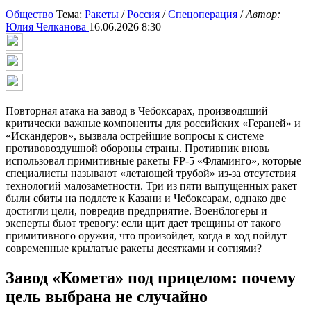
Общество
Тема:
Ракеты
/
Россия
/
Спецоперация
/
Автор:
Юлия Челканова
16.06.2026 8:30
Повторная атака на завод в Чебоксарах, производящий
критически важные компоненты для российских «Гераней» и
«Искандеров», вызвала острейшие вопросы к системе
противовоздушной обороны страны. Противник вновь
использовал примитивные ракеты FP-5 «Фламинго», которые
специалисты называют «летающей трубой» из-за отсутствия
технологий малозаметности. Три из пяти выпущенных ракет
были сбиты на подлете к Казани и Чебоксарам, однако две
достигли цели, повредив предприятие. Военблогеры и
эксперты бьют тревогу: если щит дает трещины от такого
примитивного оружия, что произойдет, когда в ход пойдут
современные крылатые ракеты десятками и сотнями?
Завод «Комета» под прицелом: почему
цель выбрана не случайно