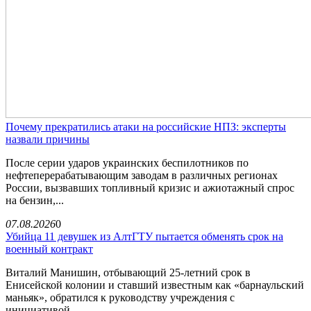
Почему прекратились атаки на российские НПЗ: эксперты
назвали причины
После серии ударов украинских беспилотников по
нефтеперерабатывающим заводам в различных регионах
России, вызвавших топливный кризис и ажиотажный спрос
на бензин,...
07.08.2026
0
Убийца 11 девушек из АлтГТУ пытается обменять срок на
военный контракт
Виталий Манишин, отбывающий 25-летний срок в
Енисейской колонии и ставший известным как «барнаульский
маньяк», обратился к руководству учреждения с
инициативой...