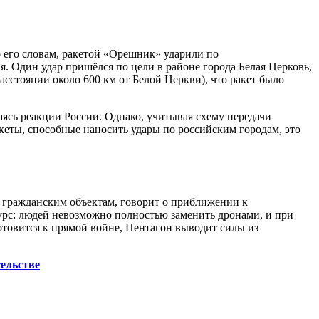
его словам, ракетой «Орешник» ударили по
. Один удар пришёлся по цели в районе города Белая Церковь,
сстоянии около 600 км от Белой Церкви), что ракет было
ясь реакции России. Однако, учитывая схему передачи
еты, способные наносить удары по российским городам, это
 гражданским объектам, говорит о приближении к
урс: людей невозможно полностью заменить дронами, и при
готовится к прямой войне, Пентагон выводит силы из
тельстве