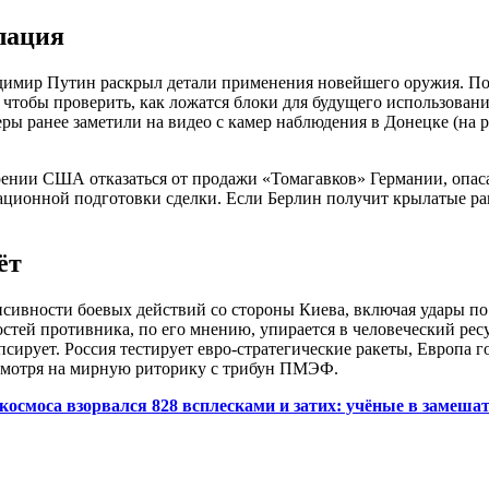
лация
имир Путин раскрыл детали применения новейшего оружия. По 
тобы проверить, как ложатся блоки для будущего использования
ы ранее заметили на видео с камер наблюдения в Донецке (на ра
рении США отказаться от продажи «Томагавков» Германии, опаса
ционной подготовки сделки. Если Берлин получит крылатые рак
ёт
сивности боевых действий со стороны Киева, включая удары по
тей противника, по его мнению, упирается в человеческий рес
сирует. Россия тестирует евро-стратегические ракеты, Европа 
есмотря на мирную риторику с трибун ПМЭФ.
космоса взорвался 828 всплесками и затих: учёные в замеша