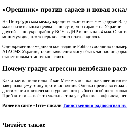
«Орешник» против сараев и новая эска
На Петербургском международном экономическом форуме Влад
малозначительным целям — по сути, «по сараю» на Украине — ч
другой — по укрепрайону ВСУ в ДНР в ночь на 24 мая. Осинтер
минимум две, что теперь косвенно подтвердилось.
Одновременно американское издание Politico сообщило о наме
ATACMS Украине, такие заявления могут быть частью информа
станет новым этапом конфликта.
Почему градус агрессии неизбежно раст
Как отметил политолог Иван Мезюхо, логика повышения интен
завершающему этапу противостояния. Однако предел возможнос
достижении критического уровня потерь боеспособность коллап
Прибалтики — всё это указывает на углубление конфликта, н
Ранее на сайте «1rre» писали
Таинственный радиосигнал из 
Читайте также