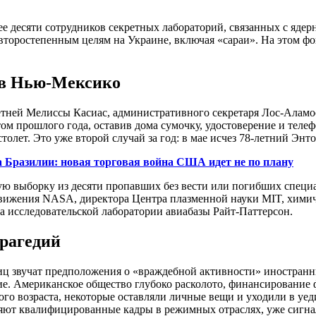
ее десяти сотрудников секретных лабораторий, связанных с яд
торостепенным целям на Украине, включая «сараи». На этом фо
 в Нью-Мексико
тней Мелиссы Касиас, административного секретаря Лос-Аламо
м прошлого года, оставив дома сумочку, удостоверение и телефо
олет. Это уже второй случай за год: в мае исчез 78-летний Энт
а Бразилии: новая торговая война США идет не по плану
ую выборку из десяти пропавших без вести или погибших специ
движения NASA, директора Центра плазменной науки MIT, химич
а исследовательской лаборатории авиабазы Райт-Паттерсон.
рагедий
лиц звучат предположения о «враждебной активности» иностран
ие. Американское общество глубоко расколото, финансирование 
о возраста, некоторые оставляли личные вещи и уходили в уеди
ряют квалифицированные кадры в режимных отраслях, уже сигна