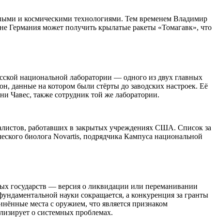
ерными и космическими технологиями. Тем временем Владимир
не Германия может получить крылатые ракеты «Томагавк», что
сской национальной лаборатории — одного из двух главных
н, данные на котором были стёрты до заводских настроек. Её
они Чавес, также сотрудник той же лаборатории.
алистов, работавших в закрытых учреждениях США. Список за
еского биолога Novartis, подрядчика Кампуса национальной
ных государств — версия о ликвидации или переманивании
фундаментальной науки сокращается, а конкуренция за гранты
нённые места с оружием, что является признаком
лизирует о системных проблемах.