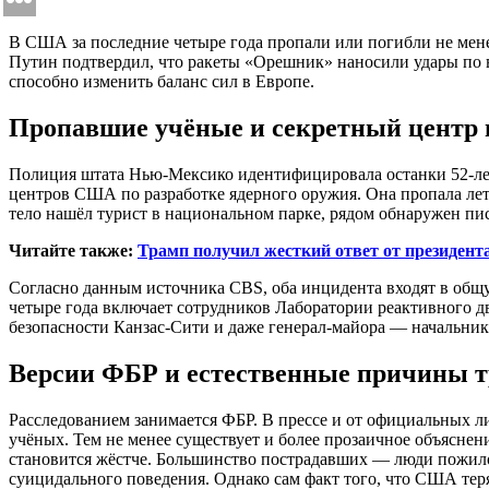
В США за последние четыре года пропали или погибли не мен
Путин подтвердил, что ракеты «Орешник» наносили удары по в
способно изменить баланс сил в Европе.
Пропавшие учёные и секретный центр
Полиция штата Нью-Мексико идентифицировала останки 52-ле
центров США по разработке ядерного оружия. Она пропала лето
тело нашёл турист в национальном парке, рядом обнаружен пист
Читайте также:
Трамп получил жесткий ответ от президент
Согласно данным источника CBS, оба инцидента входят в общ
четыре года включает сотрудников Лаборатории реактивного 
безопасности Канзас-Сити и даже генерал-майора — начальник
Версии ФБР и естественные причины т
Расследованием занимается ФБР. В прессе и от официальных 
учёных. Тем не менее существует и более прозаичное объяснен
становится жёстче. Большинство пострадавших — люди пожилог
суицидального поведения. Однако сам факт того, что США те