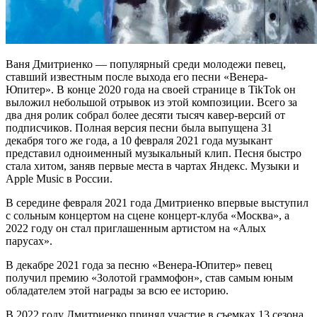
Ваня Дмитриенко — популярный среди молодежи певец,
ставший известным после выхода его песни «Венера-
Юпитер». В конце 2020 года на своей странице в TikTok он
выложил небольшой отрывок из этой композиции. Всего за
два дня ролик собрал более десяти тысяч кавер-версий от
подписчиков. Полная версия песни была выпущена 31
декабря того же года, а 10 февраля 2021 года музыкант
представил одноименный музыкальный клип. Песня быстро
стала хитом, заняв первые места в чартах Яндекс. Музыки и
Apple Music в России.
В середине февраля 2021 года Дмитриенко впервые выступил
с сольным концертом на сцене концерт-клуба «Москва», а
2022 году он стал приглашенным артистом на «Алых
парусах».
В декабре 2021 года за песню «Венера-Юпитер» певец
получил премию «Золотой граммофон», став самым юным
обладателем этой награды за всю ее историю.
В 2022 году Дмитриенко принял участие в съемках 13 сезона