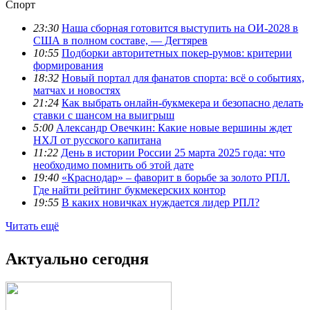
Спорт
23:30
Наша сборная готовится выступить на ОИ-2028 в
США в полном составе, — Дегтярев
10:55
Подборки авторитетных покер-румов: критерии
формирования
18:32
Новый портал для фанатов спорта: всё о событиях,
матчах и новостях
21:24
Как выбрать онлайн-букмекера и безопасно делать
ставки с шансом на выигрыш
5:00
Александр Овечкин: Какие новые вершины ждет
НХЛ от русского капитана
11:22
День в истории России 25 марта 2025 года: что
необходимо помнить об этой дате
19:40
«Краснодар» – фаворит в борьбе за золото РПЛ.
Где найти рейтинг букмекерских контор
19:55
В каких новичках нуждается лидер РПЛ?
Читать ещё
Актуально сегодня