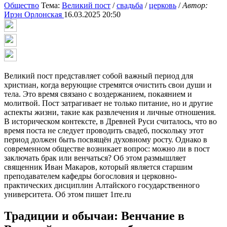
Общество
Тема:
Великий пост
/
свадьба
/
церковь
/
Автор:
Ирэн Орлонская
16.03.2025 20:50
Великий пост представляет собой важный период для
христиан, когда верующие стремятся очистить свои души и
тела. Это время связано с воздержанием, покаянием и
молитвой. Пост затрагивает не только питание, но и другие
аспекты жизни, такие как развлечения и личные отношения.
В историческом контексте, в Древней Руси считалось, что во
время поста не следует проводить свадеб, поскольку этот
период должен быть посвящён духовному росту. Однако в
современном обществе возникает вопрос: можно ли в пост
заключать брак или венчаться? Об этом размышляет
священник Иван Макаров, который является старшим
преподавателем кафедры богословия и церковно-
практических дисциплин Алтайского государственного
университета. Об этом пишет 1rre.ru
Традиции и обычаи: Венчание в