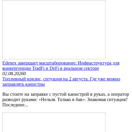
Edenex завершает масштабирование: Инфраструктура для
конвергенции TradFi и DeFi в реальном секторе
02.08.2026
0
Топливный кризис, ситуация на 2 августа. Где уже можно
заправлять канистры
Вы стоите на заправке с пустой канистрой в руках, а оператор
разводит руками: «Нельзя. Только в бак». Знакомая ситуация?
Последние...