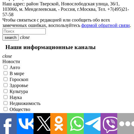
Наш адрес:
район Тверской, Новослободская улица, 36/1
,
103066, м. Менделеевская,
-
Россия, г.Москва,
Тел.
+7(495)21-
57-58
Чтобы связаться с редакцией или сообщить обо всех
замеченных ошибках, воспользуйтесь
формой обратной связи
.
close
search
Наши информационные каналы
close
Новости
Авто
В мире
Гороскоп
Здоровье
Культура
Наука
Недвижимость
Общество
Политика
Происшествия
Разное
Спорт