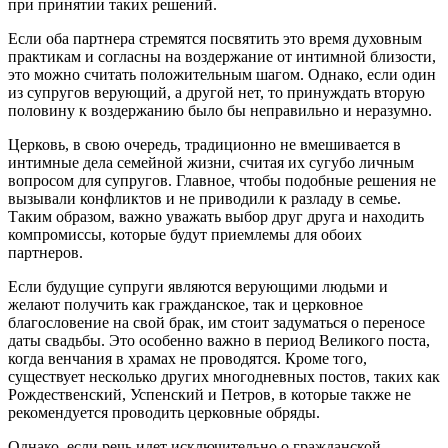
при принятии таких решений.
Если оба партнера стремятся посвятить это время духовным
практикам и согласны на воздержание от интимной близости,
это можно считать положительным шагом. Однако, если один
из супругов верующий, а другой нет, то принуждать вторую
половину к воздержанию было бы неправильно и неразумно.
Церковь, в свою очередь, традиционно не вмешивается в
интимные дела семейной жизни, считая их сугубо личным
вопросом для супругов. Главное, чтобы подобные решения не
вызывали конфликтов и не приводили к разладу в семье.
Таким образом, важно уважать выбор друг друга и находить
компромиссы, которые будут приемлемы для обоих
партнеров.
Если будущие супруги являются верующими людьми и
желают получить как гражданское, так и церковное
благословение на свой брак, им стоит задуматься о переносе
даты свадьбы. Это особенно важно в период Великого поста,
когда венчания в храмах не проводятся. Кроме того,
существует несколько других многодневных постов, таких как
Рождественский, Успенский и Петров, в которые также не
рекомендуется проводить церковные обряды.
Однако, если речь идет исключительно о гражданской