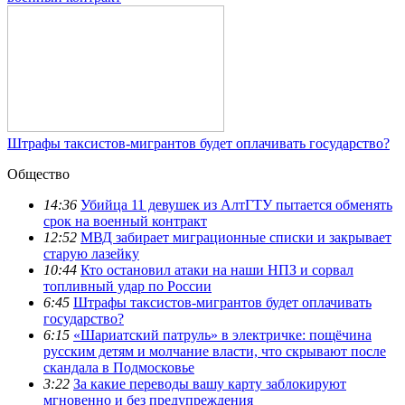
Штрафы таксистов-мигрантов будет оплачивать государство?
Общество
14:36
Убийца 11 девушек из АлтГТУ пытается обменять
срок на военный контракт
12:52
МВД забирает миграционные списки и закрывает
старую лазейку
10:44
Кто остановил атаки на наши НПЗ и сорвал
топливный удар по России
6:45
Штрафы таксистов-мигрантов будет оплачивать
государство?
6:15
«Шариатский патруль» в электричке: пощёчина
русским детям и молчание власти, что скрывают после
скандала в Подмосковье
3:22
За какие переводы вашу карту заблокируют
мгновенно и без предупреждения