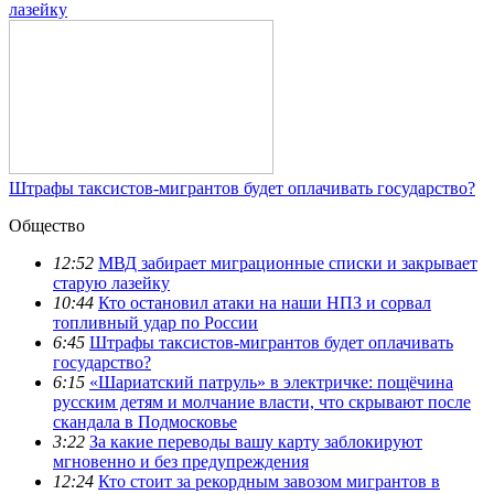
лазейку
Штрафы таксистов-мигрантов будет оплачивать государство?
Общество
12:52
МВД забирает миграционные списки и закрывает
старую лазейку
10:44
Кто остановил атаки на наши НПЗ и сорвал
топливный удар по России
6:45
Штрафы таксистов-мигрантов будет оплачивать
государство?
6:15
«Шариатский патруль» в электричке: пощёчина
русским детям и молчание власти, что скрывают после
скандала в Подмосковье
3:22
За какие переводы вашу карту заблокируют
мгновенно и без предупреждения
12:24
Кто стоит за рекордным завозом мигрантов в