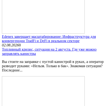
Edenex завершает масштабирование: Инфраструктура для
конвергенции TradFi и DeFi в реальном секторе
02.08.2026
0
Топливный кризис, ситуация на 2 августа. Где уже можно
заправлять канистры
Вы стоите на заправке с пустой канистрой в руках, а оператор
разводит руками: «Нельзя. Только в бак». Знакомая ситуация?
Последние...