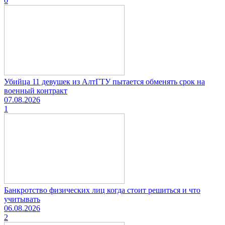
0
Убийца 11 девушек из АлтГТУ пытается обменять срок на
военный контракт
07.08.2026
1
Банкротство физических лиц когда стоит решиться и что
учитывать
06.08.2026
2