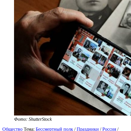
Фото: ShutterStock
Общество
Тема:
Бессмертный полк
/
Праздники
/
Россия
/