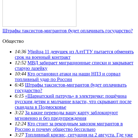
Штрафы таксистов-мигрантов будет оплачивать государство?
Общество
14:36
Убийца 11 девушек из АлтГТУ пытается обменять
срок на военный контракт
12:52
МВД забирает миграционные списки и закрывает
старую лазейку
10:44
Кто остановил атаки на наши НПЗ и сорвал
топливный удар по России
6:45
Штрафы таксистов-мигрантов будет оплачивать
государство?
6:15
«Шариатский патруль» в электричке: пощёчина
русским детям и молчание власти, что скрывают после
скандала в Подмосковье
3:22
За какие переводы вашу карту заблокируют
мгновенно и без предупреждения
12:24
Кто стоит за рекордным завозом мигрантов в
Россию и почему общество бессильно
3:27
Топливный кризис, ситуация на 2 августа. Где уже