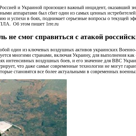
Россией и Украиной произошел важный инцидент, оказавший знач
ными аппаратами был сбит один из самых ценных истребителей
ю и успехи в боях, поднимает серьезные вопросы о текущей э
ПЛА. Об этом пишет 1rre.ru
ь не смог справиться с атакой российск
т собой один из ключевых воздушных активов украинских Военно
уется многими странами, включая Украину, для выполнения как 
х интенсивных воздушных боев, и его значение для ВВС Украин
трирует, что даже самые современные технологии не могут гара
оторые становятся все более актуальными в современных военны