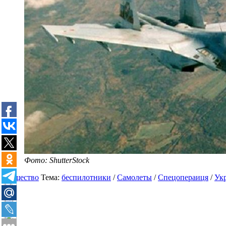
Фото: ShutterStock
Общество
Тема:
беспилотники
/
Самолеты
/
Спецопераиця
/
Ук