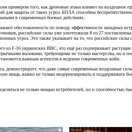
ким примером того, как дроновые атаки влияют на воздушное пр
ий для защиты от таких угроз. БПЛА способны беспрепятственно
альными в современных боевых действиях.
ажают обеспокоенность по поводу эффективности западных истре
ников, российские силы уже уничтожили 8 из 27 поставленных 
онных угроз. Это также указывает на то, что российские силы 
 из F-16 украинских ВВС, что ещё раз подчеркивает растущие 
 серьёзными вызовами, требующими не только мастерства, но и 
 становится важным аспектом в ведении современных войн.
ота, демонстрирует, что даже самые современные воздушные сил
нную мощь, важно не только модернизировать и поддерживать бо
еделяться не только мощью истребителей, но и способностью бы
i