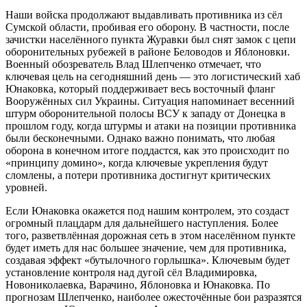
Наши войска продолжают выдавливать противника из сёл
Сумской области, пробивая его оборону. В частности, после
зачистки населённого пункта Журавки был снят замок с цепи
оборонительных рубежей в районе Беловодов и Яблоновки.
Военный обозреватель Влад Шлепченко отмечает, что
ключевая цель на сегодняшний день — это логистический хаб
Юнаковка, который поддерживает весь восточный фланг
Вооружённых сил Украины. Ситуация напоминает весенний
штурм оборонительной полосы ВСУ к западу от Донецка в
прошлом году, когда штурмы и атаки на позиции противника
были бесконечными. Однако важно понимать, что любая
оборона в конечном итоге поддастся, как это происходит по
«принципу домино», когда ключевые укрепления будут
сломлены, а потери противника достигнут критических
уровней.
Если Юнаковка окажется под нашим контролем, это создаст
огромный плацдарм для дальнейшего наступления. Более
того, разветвлённая дорожная сеть в этом населённом пункте
будет иметь для нас большее значение, чем для противника,
создавая эффект «бутылочного горлышка». Ключевым будет
установление контроля над дугой сёл Владимировка,
Новониколаевка, Варачино, Яблоновка и Юнаковка. По
прогнозам Шлепченко, наиболее ожесточённые бои разразятся