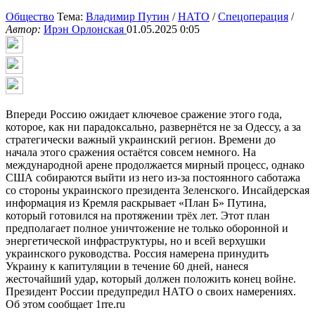
Общество
Тема:
Владимир Путин
/
НАТО
/
Спецоперация
/
Автор:
Ирэн Орлонская
01.05.2025 0:05
Впереди Россию ожидает ключевое сражение этого года,
которое, как ни парадоксально, развернётся не за Одессу, а за
стратегически важный украинский регион. Времени до
начала этого сражения остаётся совсем немного. На
международной арене продолжается мирный процесс, однако
США собираются выйти из него из-за постоянного саботажа
со стороны украинского президента Зеленского. Инсайдерская
информация из Кремля раскрывает «План Б» Путина,
который готовился на протяжении трёх лет. Этот план
предполагает полное уничтожение не только оборонной и
энергетической инфраструктуры, но и всей верхушки
украинского руководства. Россия намерена принудить
Украину к капитуляции в течение 60 дней, нанеся
жесточайший удар, который должен положить конец войне.
Президент России предупредил НАТО о своих намерениях.
Об этом сообщает 1rre.ru