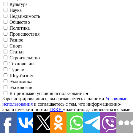
Культура
Наука
Недвижимость
Общество
Политика
Происшествия
Разное
Спорт
Статьи
Строительство
Технологии
Туризм
Шоу-бизнес
Экономика
Эксклюзив
Я принимаю условия использования
●
Зарегистрировавшись, вы соглашаетесь с нашими
Условиями
использования
и соглашаетесь с тем, что информационно-
аналитический портал
1RRE
может иногда связываться с вами
о событиях, анализах, новостях, предложениях и т. д. по
электронной почте. Рассылки и письма от 1RRE можно найти
по маркетингу партнеров.
Адрес электронной почты
●