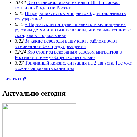
10:44
Кто остановил атаки на наши НПЗ и сорвал
топливный удар по России
6:45
Штрафы таксистов-мигрантов будет оплачивать
государство?
6:15
«Шариатский патруль» в электричке: пощёчина
русским детям и молчание власти, что скрывают после
скандала в Подмосковье
3:22
За какие переводы вашу карту заблокируют
мгновенно и без предупреждения
12:24
Кто стоит за рекордным завозом мигрантов в
Россию и почему общество бессильно
3:27
Топливный кризис, ситуация на 2 августа. Где уже
можно заправлять канистры
Читать ещё
Актуально сегодня