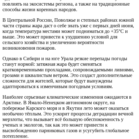
повлиять на экосистемы региона, а также на традиционные
способы жизни коренных народов.
В Центральной России, Поволжье и степных районах южной
части страны жара даст о себе знать уже с первых дней июня,
когда температура местами может подниматься до +35°C и
выше. Это может привести к ухудшению условий для
сельского хозяйства и увеличению вероятности
возникновения пожаров.
Однако в Сибири и на юге Урала резкие перепады погоды
станут нормой: затяжная жара будет сменяться
кратковременными прохладами, сопровождаемыми ливнями,
грозами и шквалистым ветром. Это создаст дополнительные
сложности для жителей, которые будут вынуждены
адаптироваться к изменчивым погодным условиям.
Наиболее серьезные климатические изменения ожидаются в
Арктике. В Ямало-Ненецком автономном округе, на
побережье Карского моря и в Якутии лето может оказаться
необычно тёплым. Это ускорит процессы деградации вечной
мерзлоты, что вызывает всё большую обеспокоенность у
ученых и экологов, так как это может привести к
высвобождению парниковых газов и усугубить глобальное
потепление.