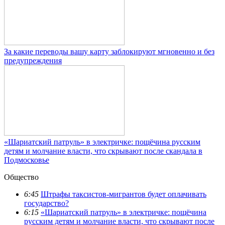
За какие переводы вашу карту заблокируют мгновенно и без
предупреждения
«Шариатский патруль» в электричке: пощёчина русским
детям и молчание власти, что скрывают после скандала в
Подмосковье
Общество
6:45
Штрафы таксистов-мигрантов будет оплачивать
государство?
6:15
«Шариатский патруль» в электричке: пощёчина
русским детям и молчание власти, что скрывают после