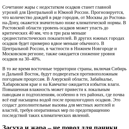
Сочетание жары с недостатком осадков станет главной
угрозой для Центральной и Южной России. Прогнозируется,
что количество дождей в ряде городов, от Москвы до Ростова-
на-Дону, окажется значительно ниже климатической нормы. В
Ростовской области уровень осадков может упасть до
критических 40 мм, что в три раза меньше
среднестатистических показателей. В других южных городах
осадков будет примерно вдвое меньше обычного. В
Центральной России, в частности в Нижнем Новгороде и
Московском регионе, также ожидается снижение уровня
осадков на 30–40%.
В то же время восточные территории страны, включая Сибирь
и Дальний Восток, будут подвергаться противоположным
погодным процессам. В Амурской области, Забайкалье,
Хабаровском крае и на Камчатке ожидается избыток влаги.
Повышенная влажность может привести к локальным
паводкам и подтоплениям, особенно в тех районах, где почва
всё ещё насыщена водой после прошлогодних осадков. Это
создаст дополнительные вызовы для местных жителей и
властей, требуя оперативных мер по предотвращению
последствий таких климатических явлений.
Засуха и жара – не повод для паники