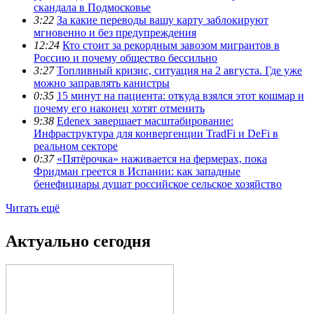
скандала в Подмосковье
3:22
За какие переводы вашу карту заблокируют
мгновенно и без предупреждения
12:24
Кто стоит за рекордным завозом мигрантов в
Россию и почему общество бессильно
3:27
Топливный кризис, ситуация на 2 августа. Где уже
можно заправлять канистры
0:35
15 минут на пациента: откуда взялся этот кошмар и
почему его наконец хотят отменить
9:38
Edenex завершает масштабирование:
Инфраструктура для конвергенции TradFi и DeFi в
реальном секторе
0:37
«Пятёрочка» наживается на фермерах, пока
Фридман греется в Испании: как западные
бенефициары душат российское сельское хозяйство
Читать ещё
Актуально сегодня