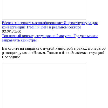
Edenex завершает масштабирование: Инфраструктура для
конвергенции TradFi и DeFi в реальном секторе
02.08.2026
0
Топливный кризис, ситуация на 2 августа. Где уже можно
заправлять канистры
Вы стоите на заправке с пустой канистрой в руках, а оператор
разводит руками: «Нельзя. Только в бак». Знакомая ситуация?
Последние...