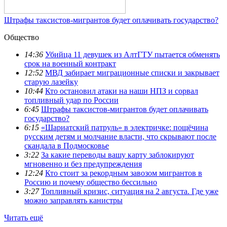
Штрафы таксистов-мигрантов будет оплачивать государство?
Общество
14:36
Убийца 11 девушек из АлтГТУ пытается обменять
срок на военный контракт
12:52
МВД забирает миграционные списки и закрывает
старую лазейку
10:44
Кто остановил атаки на наши НПЗ и сорвал
топливный удар по России
6:45
Штрафы таксистов-мигрантов будет оплачивать
государство?
6:15
«Шариатский патруль» в электричке: пощёчина
русским детям и молчание власти, что скрывают после
скандала в Подмосковье
3:22
За какие переводы вашу карту заблокируют
мгновенно и без предупреждения
12:24
Кто стоит за рекордным завозом мигрантов в
Россию и почему общество бессильно
3:27
Топливный кризис, ситуация на 2 августа. Где уже
можно заправлять канистры
Читать ещё