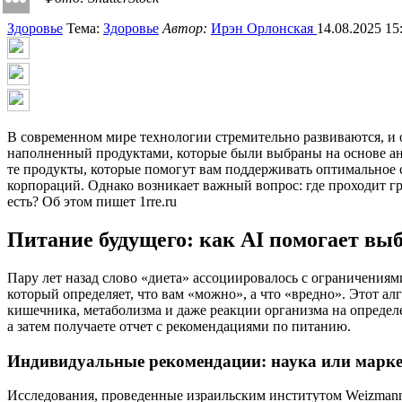
Здоровье
Тема:
Здоровье
Автор:
Ирэн Орлонская
14.08.2025 15
В современном мире технологии стремительно развиваются, и 
наполненный продуктами, которые были выбраны на основе ана
те продукты, которые помогут вам поддерживать оптимальное с
корпораций. Однако возникает важный вопрос: где проходит г
есть? Об этом пишет 1rre.ru
Питание будущего: как AI помогает вы
Пару лет назад слово «диета» ассоциировалось с ограничениям
который определяет, что вам «можно», а что «вредно». Этот а
кишечника, метаболизма и даже реакции организма на определ
а затем получаете отчет с рекомендациями по питанию.
Индивидуальные рекомендации: наука или марк
Исследования, проведенные израильским институтом Weizmann, 