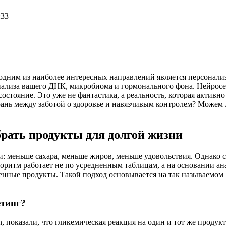
:33
одним из наиболее интересных направлений является персонализ
лиза вашего ДНК, микробиома и гормонального фона. Нейросеть
остояние. Это уже не фантастика, а реальность, которая актив
рань между заботой о здоровье и навязчивым контролем? Можем
брать продукты для долгой жизни
и: меньше сахара, меньше жиров, меньше удовольствия. Однако 
лгоритм работает не по усредненным таблицам, а на основании а
енные продукты. Такой подход основывается на так называемом 
етинг?
показали, что гликемическая реакция на один и тот же продукт