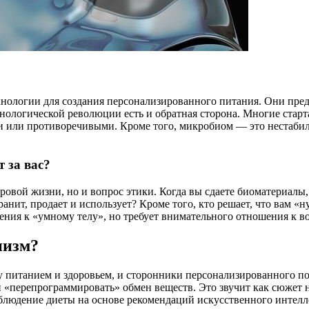
нологии для создания персонализированного питания. Они пред
ологической революции есть и обратная сторона. Многие старта
и или противоречивыми. Кроме того, микробиом — это нестабил
 за вас?
ровой жизни, но и вопрос этики. Когда вы сдаете биоматериалы,
ранит, продает и использует? Кроме того, кто решает, что вам 
ния к «умному телу», но требует внимательного отношения к в
низм?
у питанием и здоровьем, и сторонники персонализированного по
и «перепрограммировать» обмен веществ. Это звучит как сюжет 
соблюдение диеты на основе рекомендаций искусственного интел