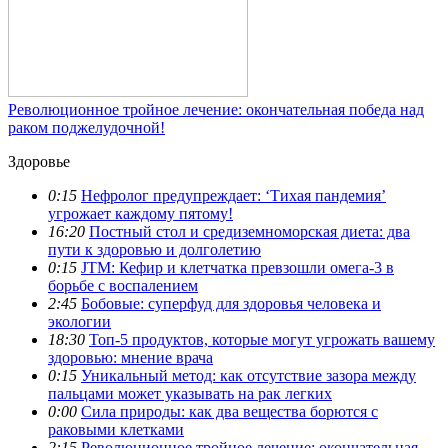
Революционное тройное лечение: окончательная победа над
раком поджелудочной!
Здоровье
0:15
Нефролог предупреждает: ‘Тихая пандемия’
угрожает каждому пятому!
16:20
Постный стол и средиземноморская диета: два
пути к здоровью и долголетию
0:15
JTM: Кефир и клетчатка превзошли омега-3 в
борьбе с воспалением
2:45
Бобовые: суперфуд для здоровья человека и
экологии
18:30
Топ-5 продуктов, которые могут угрожать вашему
здоровью: мнение врача
0:15
Уникальный метод: как отсутствие зазора между
пальцами может указывать на рак легких
0:00
Сила природы: как два вещества борются с
раковыми клетками
2:15
Революционное тройное лечение: окончательная