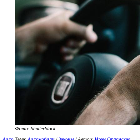
Фото: ShutterStock
Авто
Тема:
Автомобили
/
Законы
/
Автор:
Ирэн Орлонская