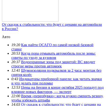
От скидок к стабильности: что будет с ценами на автомобили
в России?
Авто
19:20
Как найти ОСАГО по самой низкой базовой
ставке
20:53
Когда пора отмывать автомобиль после зимы:
советы по уходу за кузовом
20:37
Водоохранные зоны под защитой: ВС вводит
строгие меры против автомоек
12:41
Шумоизоляция подкрылков за 2 часа: монтаж без
снятия колёс
0:43
Индикаторы приборной панели: как читать значки
и что делать при поломке
12:53
Цены на бензин в конце октября 2025 попадут под
влияние новых факторов, — эксперт
22:00
Время «переобувки»: когда нужно сменить резину,
чтобы избежать штрафа
14:03
От скидок к стабильности: что будет с ценами на