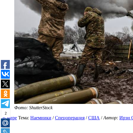
Фото: ShutterStock
2
В мире
Тема:
Наемники
/
Спецоперация
/
США
/
Автор:
Ирэн 