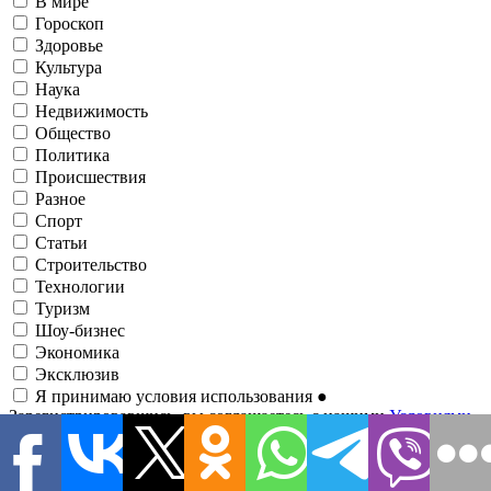
В мире
Гороскоп
Здоровье
Культура
Наука
Недвижимость
Общество
Политика
Происшествия
Разное
Спорт
Статьи
Строительство
Технологии
Туризм
Шоу-бизнес
Экономика
Эксклюзив
Я принимаю условия использования
●
Зарегистрировавшись, вы соглашаетесь с нашими
Условиями
использования
и соглашаетесь с тем, что информационно-
аналитический портал
1RRE
может иногда связываться с вами
о событиях, анализах, новостях, предложениях и т. д. по