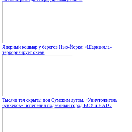
Ядерный кошмар у берегов Нью-Йорка: «Шаркзилла»
терроризирует океан
Тысячи тел скрыты под Сумским лугом. «Уничтожитель
бункеров» испепелил подземный город ВСУ и НАТО