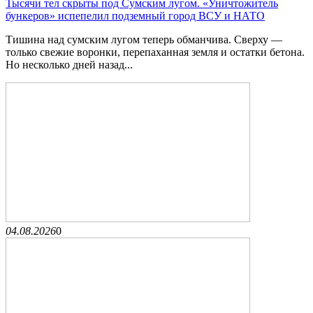
Тысячи тел скрыты под Сумским лугом. «Уничтожитель
бункеров» испепелил подземный город ВСУ и НАТО
Тишина над сумским лугом теперь обманчива. Сверху —
только свежие воронки, перепаханная земля и остатки бетона.
Но несколько дней назад...
04.08.2026
0