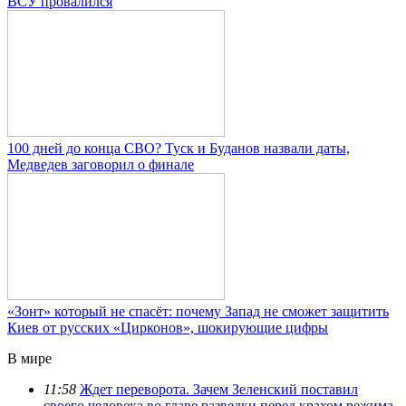
ВСУ провалился
100 дней до конца СВО? Туск и Буданов назвали даты,
Медведев заговорил о финале
«Зонт» который не спасёт: почему Запад не сможет защитить
Киев от русских «Цирконов», шокирующие цифры
В мире
11:58
Ждет переворота. Зачем Зеленский поставил
своего человека во главе разведки перед крахом режима