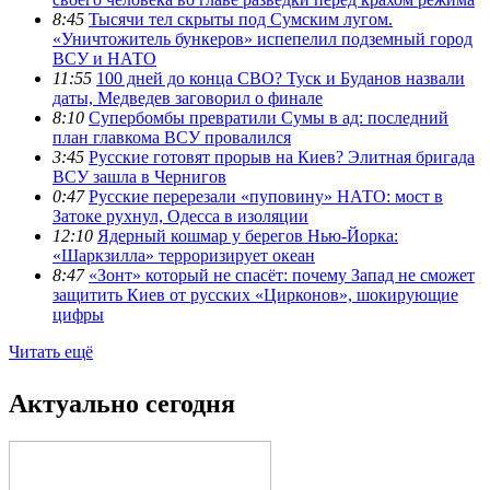
8:45
Тысячи тел скрыты под Сумским лугом.
«Уничтожитель бункеров» испепелил подземный город
ВСУ и НАТО
11:55
100 дней до конца СВО? Туск и Буданов назвали
даты, Медведев заговорил о финале
8:10
Супербомбы превратили Сумы в ад: последний
план главкома ВСУ провалился
3:45
Русские готовят прорыв на Киев? Элитная бригада
ВСУ зашла в Чернигов
0:47
Русские перерезали «пуповину» НАТО: мост в
Затоке рухнул, Одесса в изоляции
12:10
Ядерный кошмар у берегов Нью-Йорка:
«Шаркзилла» терроризирует океан
8:47
«Зонт» который не спасёт: почему Запад не сможет
защитить Киев от русских «Цирконов», шокирующие
цифры
Читать ещё
Актуально сегодня