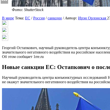
Фото: ShutterStock
В мире
Тема:
ЕС
/
Россия
/
санкции
/
Автор:
Ирэн Орлонская
2
Георгий Остапкович, научный руководитель центра конъюнктур
значительного негативного воздействия на российское населени
Об этом сообщает 1rre.ru
Новые санкции ЕС: Остапкович о после
Научный руководитель центра конъюнктурных исследований Н
не окажут значительного негативного воздействия на российск