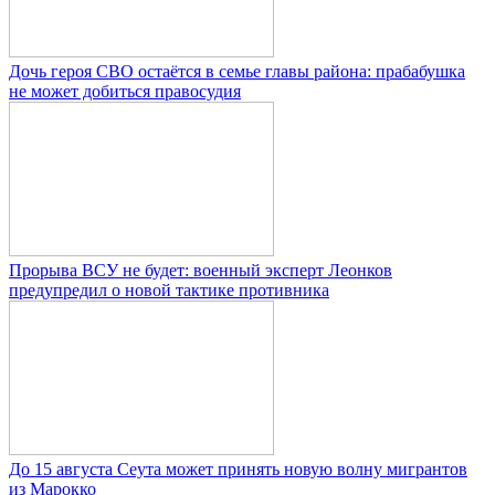
Дочь героя СВО остаётся в семье главы района: прабабушка
не может добиться правосудия
Прорыва ВСУ не будет: военный эксперт Леонков
предупредил о новой тактике противника
До 15 августа Сеута может принять новую волну мигрантов
из Марокко